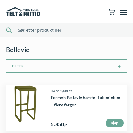
Bellevie
FILTER
D
HAGEMØBLER
Fermob Bellevie barstol i aluminium
e
– flere farger
t
t
Kjøp
5.350
,-
e