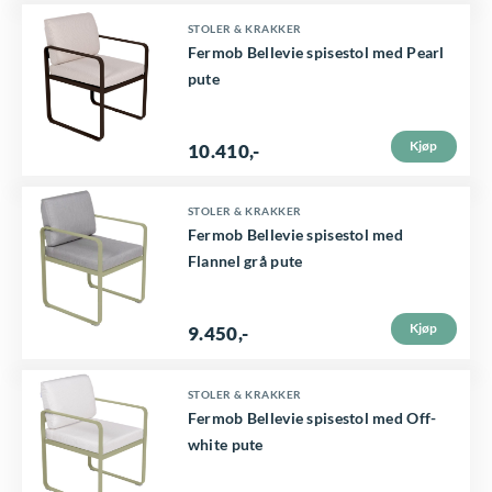
p
D
STOLER & KRAKKER
r
Fermob Bellevie spisestol med Pearl
e
o
pute
t
d
t
u
Kjøp
10.410
,-
e
k
p
t
D
STOLER & KRAKKER
r
Fermob Bellevie spisestol med
e
e
o
Flannel grå pute
t
t
d
h
t
u
Kjøp
9.450
,-
a
e
k
r
p
t
D
STOLER & KRAKKER
f
r
Fermob Bellevie spisestol med Off-
e
e
l
o
white pute
t
t
e
d