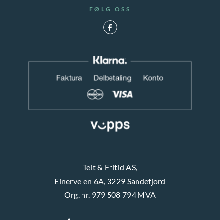
p
u
FØLG OSS
e
å
k
n
p
t
r
s
o
i
d
d
u
e
k
n
t
s
i
d
Telt & Fritid AS,
e
Einerveien 6A, 3229 Sandefjord
n
Org. nr. 979 508 794 MVA