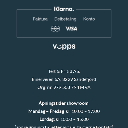
s
o
i
d
d
u
e
k
n
t
s
i
d
Telt & Fritid AS,
e
Einerveien 6A, 3229 Sandefjord
n
Org. nr. 979 508 794 MVA
Åpningstider showroom
Mandag – Fredag
kl. 10:00 – 17:00
Lørdag
: kl 10:00 – 15:00
(andre åpningstid etter avtale, ta gjerne kontakt)