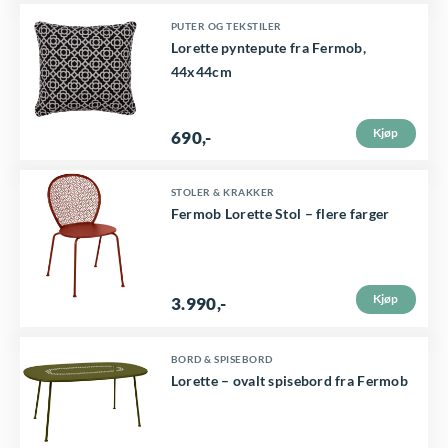
p
D
PUTER OG TEKSTILER
r
Lorette pyntepute fra Fermob,
e
o
44x44cm
t
d
t
u
Kjøp
690
,-
e
k
p
t
D
STOLER & KRAKKER
r
Fermob Lorette Stol – flere farger
e
e
o
t
t
d
h
t
u
Kjøp
3.990
,-
a
e
k
r
p
t
D
BORD & SPISEBORD
f
r
Lorette – ovalt spisebord fra Fermob
e
e
l
o
t
t
e
d