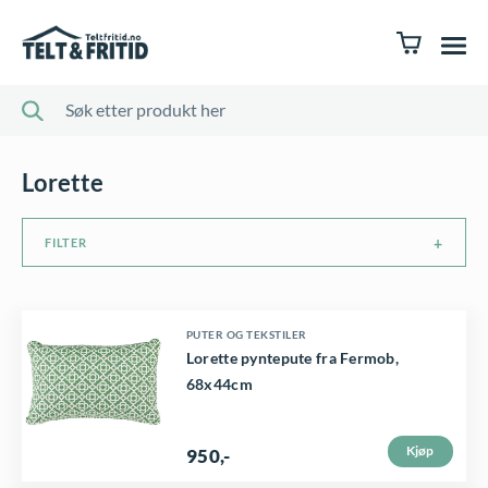
Lorette
FILTER
D
PUTER OG TEKSTILER
Lorette pyntepute fra Fermob,
e
68x44cm
t
t
Kjøp
950
,-
e