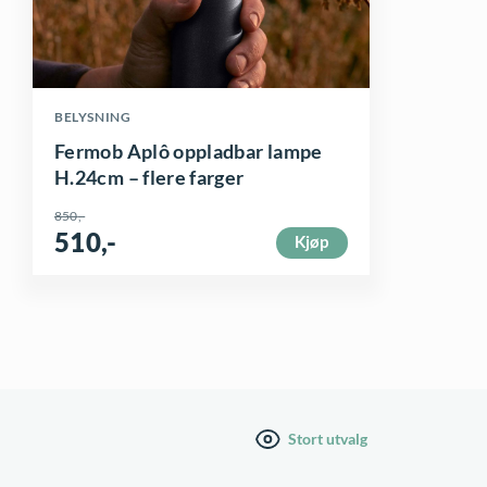
D
BELYSNING
e
Fermob Aplô oppladbar lampe
t
H.24cm – flere farger
t
850
,-
e
510
,-
Kjøp
p
r
o
d
u
k
Stort utvalg
t