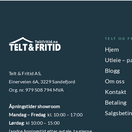
e
t
h
a
r
TELT OG F
f
Hjem
l
Utleie – p
e
Blogg
r
Telt & Fritid AS,
Om oss
Einerveien 6A, 3229 Sandefjord
e
Org. nr. 979 508 794 MVA
v
Kontakt
a
Betaling
Åpningstider showroom
r
Salgsbetin
Mandag – Fredag
kl. 10:00 – 17:00
i
Lørdag
: kl 10:00 – 15:00
a
(andre åpningstid etter avtale, ta gjerne