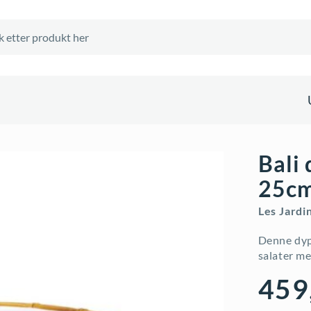
Bali 
25c
Les Jardi
Denne dyp 
salater me
459