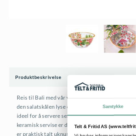
Produktbeskrivelse
Reis til Bali med vår vakre Bali servise i melamin
den salatskålen lyse opp bordene dine til glede f
Samtykke
ideel for å servere sesongens salater med Bali Fl
keramisk servise er denne salatbolle på 25cm, la
Telt & Fritid AS (www.teltfri
er praktisk talt uknuselig og holdbar. Denne koll
Vi bruker informasjonskapsler