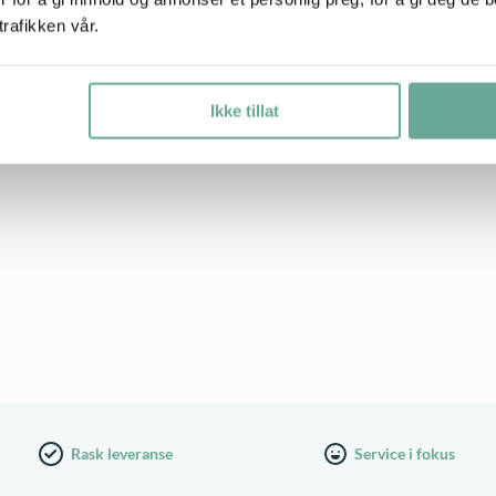
t.
trafikken vår.
Ikke tillat
Rask leveranse
Service i fokus