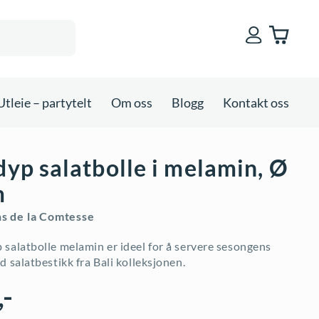
Utleie – partytelt
Om oss
Blogg
Kontakt oss
dyp salatbolle i melamin, Ø
m
ns de la Comtesse
salatbolle melamin er ideel for å servere sesongens
d salatbestikk fra Bali kolleksjonen.
,-