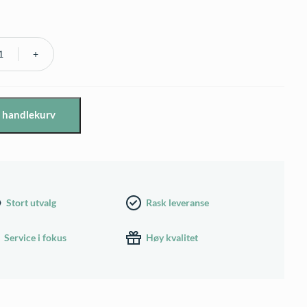
r
e
i handlekurv
Stort utvalg
Rask leveranse
Service i fokus
Høy kvalitet