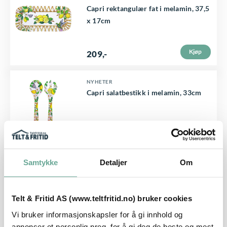
Capri rektangulær fat i melamin, 37,5
x 17cm
Kjøp
209
,-
NYHETER
Capri salatbestikk i melamin, 33cm
Kjøp
199
,-
Samtykke
Detaljer
Om
NYHETER
Capri dyp salatskål i melamin, Ø
25cm
Telt & Fritid AS (www.teltfritid.no) bruker cookies
Vi bruker informasjonskapsler for å gi innhold og
Kjøp
459
,-
annonser et personlig preg, for å gi deg de beste og mest