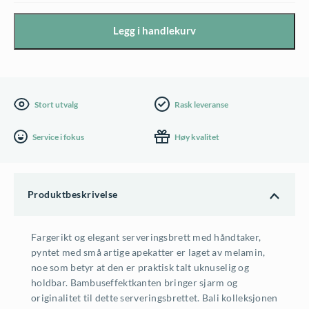
i
Legg i handlekurv
melamin,
50
x
36
Stort utvalg
Rask leveranse
x
Service i fokus
Høy kvalitet
5cm
antall
Produktbeskrivelse
Fargerikt og elegant serveringsbrett med håndtaker,
pyntet med små artige apekatter er laget av melamin,
noe som betyr at den er praktisk talt uknuselig og
holdbar. Bambuseffektkanten bringer sjarm og
originalitet til dette serveringsbrettet. Bali kolleksjonen