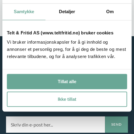
Stort utvalg
Rask leveranse
Samtykke
Detaljer
Om
Service i fokus
Høy kvalitet
Telt & Fritid AS (www.teltfritid.no) bruker cookies
Vi bruker informasjonskapsler for å gi innhold og
annonser et personlig preg, for å gi deg de beste og mest
relevante tilbudene, og for å analysere trafikken vår.
Tillat alle
NYHETSBREV
Ikke tillat
Meld deg på vårt nyhetsbrev og motta gode tilbud på e-post!