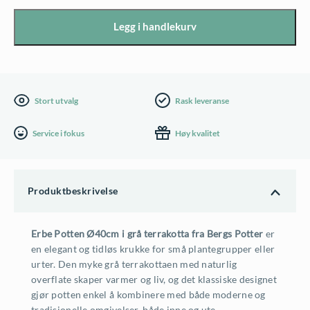
-
Legg i handlekurv
Erbe
Potte,
Grå
-
Stort utvalg
Rask leveranse
Ø40cm
Service i fokus
Høy kvalitet
antall
Produktbeskrivelse
Erbe Potten Ø40cm i grå terrakotta fra Bergs Potter
er
en elegant og tidløs krukke for små plantegrupper eller
urter. Den myke grå terrakottaen med naturlig
overflate skaper varmer og liv, og det klassiske designet
gjør potten enkel å kombinere med både moderne og
tradisjonelle omgivelser, både inne og ute.