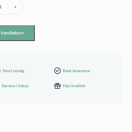
i handlekurv
vn
Stort utvalg
Rask leveranse
Service i fokus
Høy kvalitet