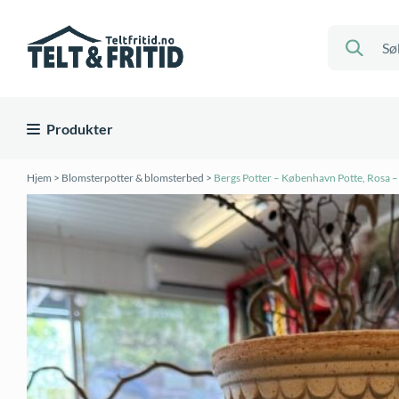
Produkter
Hjem
>
Blomsterpotter & blomsterbed
>
Bergs Potter – København Potte, Rosa 