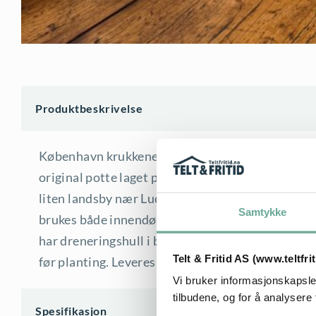
Produktbeskrivelse
København krukkene med skål, kalles også Castle P
original potte laget på Fredensborg Castle i 1860.
liten landsby nær Lucca i Toscana. De håndlagde p
Samtykke
brukes både innendørs og utendørs. Det går fint å
har dreneringshull i bunnen, og et fat som samle
Telt & Fritid AS (www.teltfri
før planting. Leveres med skål.
Vi bruker informasjonskapsler
tilbudene, og for å analysere 
Spesifikasjon