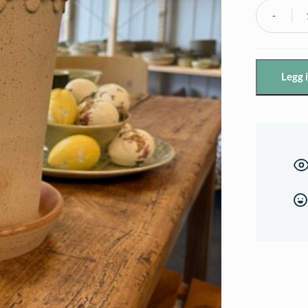
Bergs
Potter
-
Legg 
Københa
Potte,
Rosa
-
Ø18cm
med
skål
antall