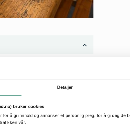
ot fordi de er inspirert av en
 I dag er de laget av pottemakere i en
ottene fra Berg er helt unike og kan
Detaljer
 plante direkte i krukken, siden de
r opp vannet. Bløtlegg gjerne krukken
tid.no) bruker cookies
 for å gi innhold og annonser et personlig preg, for å gi deg de 
trafikken vår.