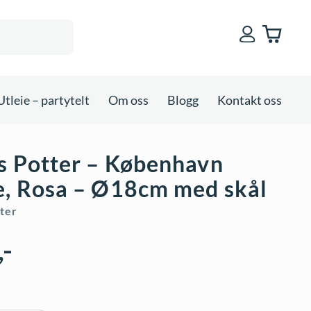
Utleie – partytelt
Om oss
Blogg
Kontakt oss
s Potter – København
e, Rosa – Ø18cm med skål
ter
,-
r