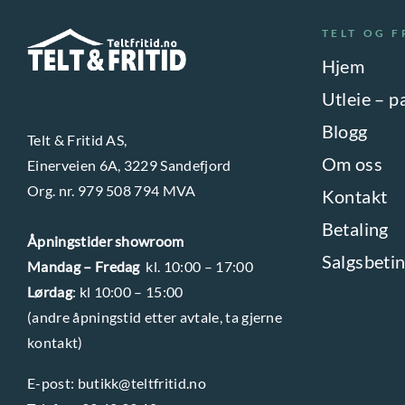
TELT OG F
Hjem
Utleie – p
Blogg
Telt & Fritid AS,
Om oss
Einerveien 6A, 3229 Sandefjord
Org. nr. 979 508 794 MVA
Kontakt
Betaling
Åpningstider showroom
Salgsbetin
Mandag – Fredag
kl. 10:00 – 17:00
Lørdag
: kl 10:00 – 15:00
(andre åpningstid etter avtale, ta gjerne
kontakt)
E-post:
butikk@teltfritid.no