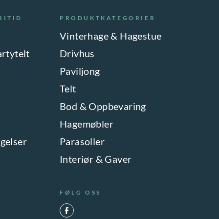
RITID
PRODUKTKATEGORIER
Vinterhage & Hagestue
artytelt
Drivhus
Paviljong
Telt
Bod & Oppbevaring
Hagemøbler
gelser
Parasoller
Interiør & Gaver
FØLG OSS