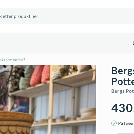
– Ø18cm med skål
Berg
Pott
Bergs Pot
430
På lage