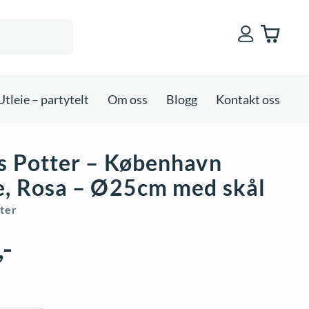
Utleie – partytelt
Om oss
Blogg
Kontakt oss
s Potter – København
e, Rosa – Ø25cm med skål
ter
,-
r