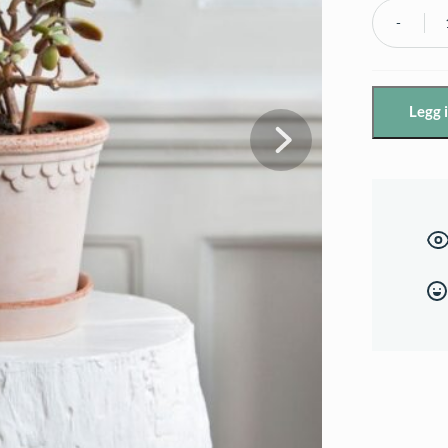
Bergs
Potter
-
Legg 
Københa
Potte,
Rosa
-
Ø25cm
med
skål
antall