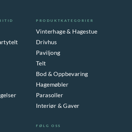
RITID
PRODUKTKATEGORIER
Vinterhage & Hagestue
artytelt
Drivhus
Paviljong
Telt
Bod & Oppbevaring
Hagemøbler
gelser
Parasoller
Interiør & Gaver
FØLG OSS