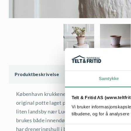
Produktbeskrivelse
Samtykke
København krukkene med skål, kalles også Castle P
Telt & Fritid AS (www.teltfri
original potte laget på Fredensborg Castle i 1860.
Vi bruker informasjonskapsler
liten landsby nær Lucca i Toscana. De håndlagde p
tilbudene, og for å analysere 
brukes både innendørs og utendørs. Det går fint å
har dreneringshull i bunnen, og et fat som samle