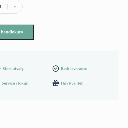
i handlekurv
vn
Stort utvalg
Rask leveranse
Service i fokus
Høy kvalitet