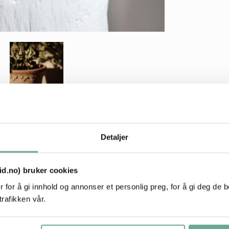
Detaljer
ot fordi de er inspirert av en
tid.no) bruker cookies
 I dag er de laget av pottemakere i en
 for å gi innhold og annonser et personlig preg, for å gi deg de 
ottene fra Berg er helt unike og kan
trafikken vår.
 plante direkte i krukken, siden de
r opp vannet. Bløtlegg gjerne krukken