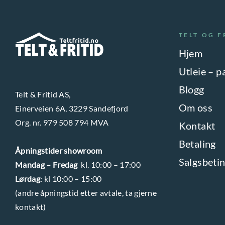
TELT OG F
Hjem
Utleie – p
Blogg
Telt & Fritid AS,
Om oss
Einerveien 6A, 3229 Sandefjord
Org. nr. 979 508 794 MVA
Kontakt
Betaling
Åpningstider showroom
Salgsbetin
Mandag – Fredag
kl. 10:00 – 17:00
Lørdag
: kl 10:00 – 15:00
(andre åpningstid etter avtale, ta gjerne
kontakt)