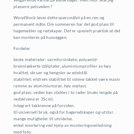
plassere peisveden ?
WoodStock løser dette spørsmålet på en ren og
permanent måte. Om sommeren har det god plass til
hagemøbler og redskaper. Det er spesielt praktisk at det
kan monteres på husveggen.
Fordeler
beste materialer: varmforsinkete, polyamid-
brennlakkerte stålplater, aluminiumprofiler av høy
hvalitet, skruer og hengsler av edelstål.
stabilitet: elstrem stabilitet til sidene takket være masiv
ramme av aluminiumsrør, høy snølast.
god plass: veden kan stables i to rader (maks lengde på
vedskivene er 35cm).
integrert takkrenne på forsiden.
til universell bruk, også for hageredskaper og-utstyr.
mange muligheter til utvidelse.
enkel montering ved hjelp av monteringsveiledning
med foto.