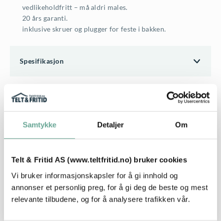
vedlikeholdfritt – må aldri males.
20 års garanti.
inklusive skruer og plugger for feste i bakken.
Spesifikasjon
Relaterte produkter
Samtykke
Detaljer
Om
BOD & OPPBEVARING
Woodstock gulv 230 cm
Telt & Fritid AS (www.teltfritid.no) bruker cookies
Vi bruker informasjonskapsler for å gi innhold og
annonser et personlig preg, for å gi deg de beste og mest
Kjøp
3.389
,-
relevante tilbudene, og for å analysere trafikken vår.