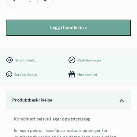
Biohort
Woodstock
230
Legg i handlekurv
cm
antall
Stort utvalg
Rask leveranse
Service i fokus
Høy kvalitet
Produktbeskrivelse
Kombinert peisvedlager og utstyrsskap
En egen peis gir koselig atmosfære og sørger for
velgjørende varme på kalde dager. Men hvor skal jeg