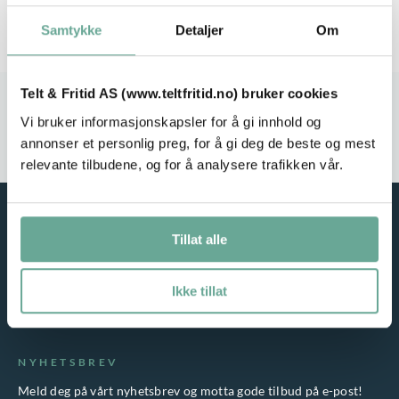
Samtykke
Detaljer
Om
Telt & Fritid AS (www.teltfritid.no) bruker cookies
Stort utvalg
Rask leveranse
Vi bruker informasjonskapsler for å gi innhold og
annonser et personlig preg, for å gi deg de beste og mest
Service i fokus
Høy kvalitet
relevante tilbudene, og for å analysere trafikken vår.
Tillat alle
Ikke tillat
NYHETSBREV
Meld deg på vårt nyhetsbrev og motta gode tilbud på e-post!