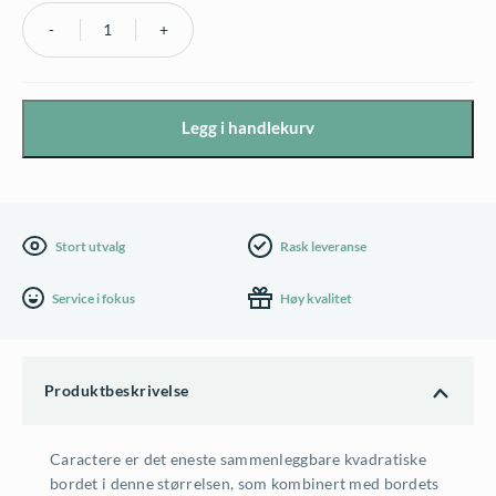
Caractere
spisebord
128x128cm
Legg i handlekurv
fra
FERMOB
antall
Stort utvalg
Rask leveranse
Service i fokus
Høy kvalitet
Produktbeskrivelse
Caractere er det eneste sammenleggbare kvadratiske
bordet i denne størrelsen, som kombinert med bordets