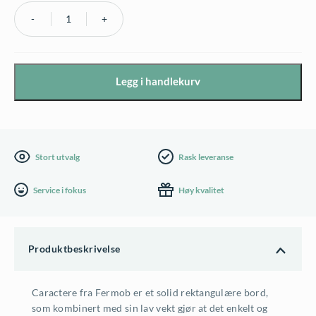
Caractere
spisebord
128x90cm
Legg i handlekurv
fra
Fermob
antall
Stort utvalg
Rask leveranse
Service i fokus
Høy kvalitet
Produktbeskrivelse
Caractere fra Fermob er et solid rektangulære bord,
som kombinert med sin lav vekt gjør at det enkelt og