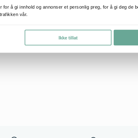
vendig. Monteringen er svært enkel.
 for å gi innhold og annonser et personlig preg, for å gi deg de 
trafikken vår.
Ikke tillat