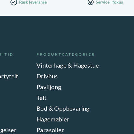
Rask leveranse
Service i fokus
RITID
PRODUKTKATEGORIER
Vinterhage & Hagestue
artytelt
Drivhus
Paviljong
Telt
Bod & Oppbevaring
Hagemøbler
gelser
Parasoller