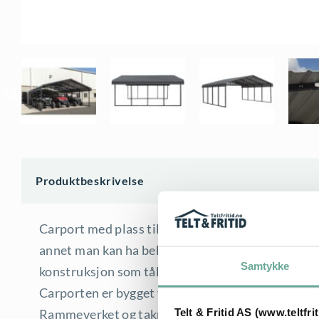
Produktbeskrivelse
Carport med plass til 2 biler ved siden av hverand
annet man kan ha behov for å lagre under tak. Ar
Samtykke
konstruksjon som tåler vind opptil 44m/s og snøb
Carporten er bygget for harde klimatiske forhold 
Rammeverket og takplater er laget i galvanisert
Telt & Fritid AS (www.teltfri