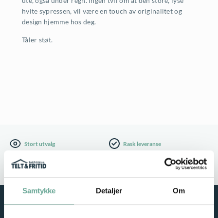
ute, også under regn. Ingen tvil om at den store, lyse
v
:
hvite sypressen, vil være en touch av originalitet og
design hjemme hos deg.
a
1
Tåler støt.
r
.
:
6
3
9
.
9
4
,
9
-
Stort utvalg
Rask leveranse
9
.
Service i fokus
Høy kvalitet
,
Samtykke
Detaljer
Om
-
.