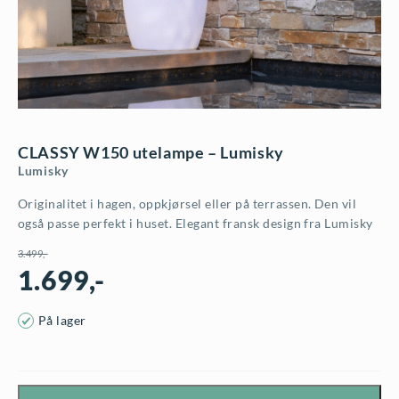
CLASSY W150 utelampe – Lumisky
Lumisky
Originalitet i hagen, oppkjørsel eller på terrassen. Den vil
også passe perfekt i huset. Elegant fransk design fra Lumisky
3.499
,-
1.699
,-
O
N
På lager
p
å
p
v