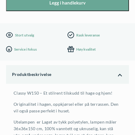
r
æ
Legg i handlekurv
i
r
n
e
Stort utvalg
Rask leveranse
n
n
e
d
Service i fokus
Høy kvalitet
l
e
i
p
Produktbeskrivelse
g
r
Classy W150 – Et stilrent tilskudd til hage og hjem!
p
i
Originalitet i hagen, oppkjørsel eller på terrassen. Den
r
s
vil også passe perfekt i huset.
i
e
Utelampen er Laget av tykk polyetylen, lampen måler
s
r
36x36x150 cm, 100% vanntett og uknuselig, kan stå