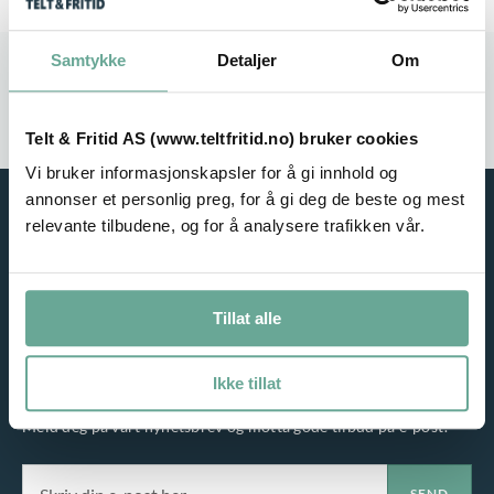
Samtykke
Detaljer
Om
Stort utvalg
Rask leveranse
Service i fokus
Høy kvalitet
Telt & Fritid AS (www.teltfritid.no) bruker cookies
Vi bruker informasjonskapsler for å gi innhold og
annonser et personlig preg, for å gi deg de beste og mest
relevante tilbudene, og for å analysere trafikken vår.
Tillat alle
Ikke tillat
NYHETSBREV
Meld deg på vårt nyhetsbrev og motta gode tilbud på e-post!