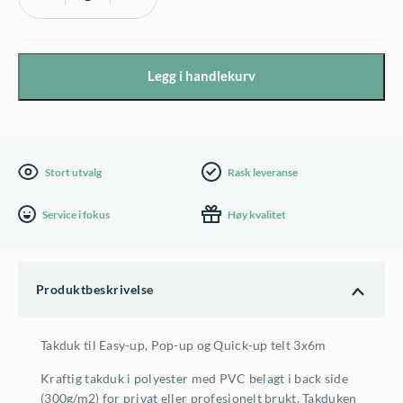
Easy-
Up
Hex
Legg i handlekurv
-
Takduk
3x6m
antall
Stort utvalg
Rask leveranse
Service i fokus
Høy kvalitet
Produktbeskrivelse
Takduk til Easy-up, Pop-up og Quick-up telt 3x6m
Kraftig takduk i polyester med PVC belagt i back side
(300g/m2) for privat eller profesjonelt brukt. Takduken