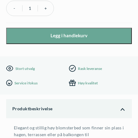
Fermob
Basket
høy
Legg i handlekurv
blomsterkasse
-
flere
farger
Stort utvalg
Rask leveranse
antall
Service i fokus
Høy kvalitet
Produktbeskrivelse
Elegant og stillig høy blomsterbed som finner sin plass i
hagen, terrassen eller på balkongen til