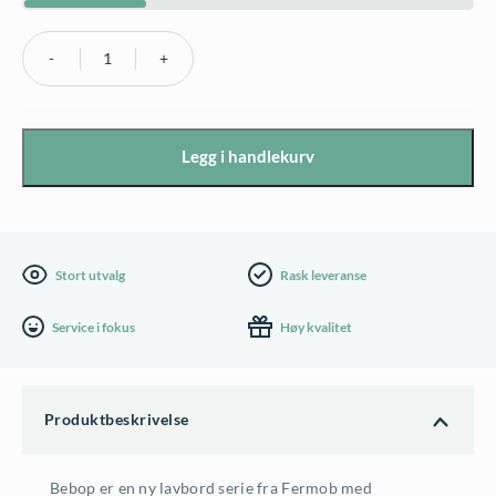
Fermob
Bebop
Lav
Legg i handlekurv
bord
120x70cm
H.42cm
-
Stort utvalg
Rask leveranse
flere
Service i fokus
Høy kvalitet
farger
antall
Produktbeskrivelse
Bebop er en ny lavbord serie fra Fermob med