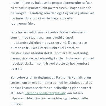
myke linjene og balanserte proporsjonene gjør sofaen
til et naturlig midtpunkt på terrassen, i hagen eller på
balkongen – samtidig som den også egner seg utmerket
for innendørs bruk i vinterhage, stue eller
loungeområder.
Sofa har en solid ramme i pulverlakkert aluminium,
som gir høy stabilitet, lang levetid og god
motstandsdyktighet mot vær og vind. De generøse
putene er trukket i Pearl Sunbrella®-stoff, et
førsteklasses utendørstekstil som er UV- bestandig,
vannavvisende og behagelig å sitte i. Putene er fylt med
høyelastisk skum som gir god støtte og høy komfort
over tid.
Bellevie-serien er designet av Pagnon & Pelhaître, og
sofaen kan enkelt kombineres med lenestoler, bord og
benker i samme serie for en helhetlig og gjennomført
stil. Med
Fermobs brede fargeutvalg
kan sofaen
tilpasses både private uteområder og prefesjonelle
miljøer.