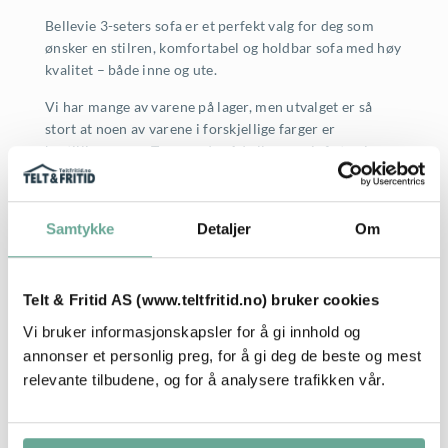
Bellevie 3-seters sofa er et perfekt valg for deg som
ønsker en stilren, komfortabel og holdbar sofa med høy
kvalitet – både inne og ute.
Vi har mange av varene på lager, men utvalget er så
stort at noen av varene i forskjellige farger er
bestillingsvarer. Trenger du råd eller mer info ta gjerne
kontakt med oss på tlf. 33429910 eller send en email til
butikk@teltfritid.no
Samtykke
Detaljer
Om
Spesifikasjon
Telt & Fritid AS (www.teltfritid.no) bruker cookies
Vi bruker informasjonskapsler for å gi innhold og
annonser et personlig preg, for å gi deg de beste og mest
relevante tilbudene, og for å analysere trafikken vår.