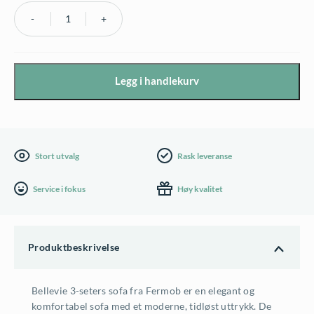
Fermob
Bellevie
3
Legg i handlekurv
seters
sofa
-
Pearl
Stort utvalg
Rask leveranse
trekk
Service i fokus
Høy kvalitet
antall
Produktbeskrivelse
Bellevie 3-seters sofa fra Fermob er en elegant og
komfortabel sofa med et moderne, tidløst uttrykk. De