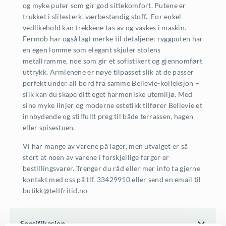
og myke puter som gir god sittekomfort. Putene er
trukket i slitesterk, værbestandig stoff.. For enkel
vedlikehold kan trekkene tas av og vaskes i maskin.
Fermob har også lagt merke til detaljene: ryggputen har
en egen lomme som elegant skjuler stolens
metallramme, noe som gir et sofistikert og gjennomført
uttrykk. Armlenene er nøye tilpasset slik at de passer
perfekt under all bord fra samme Bellevie-kolleksjon –
slik kan du skape ditt eget harmoniske utemiljø. Med
sine myke linjer og moderne estetikk tilfører Bellevie et
innbydende og stilfullt preg til både terrassen, hagen
eller spisestuen.
Vi har mange av varene på lager, men utvalget er så
stort at noen av varene i forskjellige farger er
bestillingsvarer. Trenger du råd eller mer info ta gjerne
kontakt med oss på tlf. 33429910 eller send en email til
butikk@teltfritid.no
Spesifikasjon