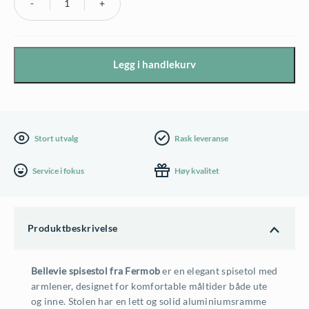
Fermob
Bellevie
spisestol
Legg i handlekurv
med
Flannel
grå
pute
Stort utvalg
Rask leveranse
antall
Service i fokus
Høy kvalitet
Produktbeskrivelse
Bellevie spisestol fra Fermob
er en elegant spisetol med
armlener, designet for komfortable måltider både ute
og inne. Stolen har en lett og solid aluminiumsramme