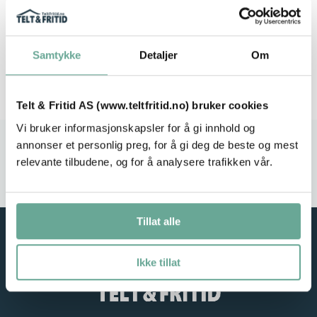
Samtykke
Detaljer
Om
Telt & Fritid AS (www.teltfritid.no) bruker cookies
Vi bruker informasjonskapsler for å gi innhold og
annonser et personlig preg, for å gi deg de beste og mest
Stort utvalg
Rask leveranse
relevante tilbudene, og for å analysere trafikken vår.
Service i fokus
Høy kvalitet
Tillat alle
Ikke tillat