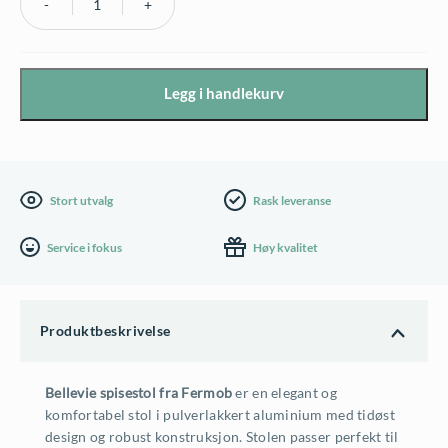
Fermob
Bellevie
spisestol
Legg i handlekurv
antall
Stort utvalg
Rask leveranse
Service i fokus
Høy kvalitet
Produktbeskrivelse
Bellevie spisestol fra Fermob
er en elegant og
komfortabel stol i pulverlakkert aluminium med tidøst
design og robust konstruksjon. Stolen passer perfekt til