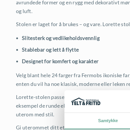
avrundede former og en rygg med dekorativt møn
og luft.
Stolen er laget for å brukes – og vare. Lorette sto
Slitesterk og vedlikeholdsvennlig
Stablebar og lett å flytte
Designet for komfert og karakter
Velg blant hele 24 farger fra Fermobs ikoniske far
enten du vil ha noe klasisk, moderne eller leken r
Lorette-stolen passer like godt alene som i kombi
eksempel de runde eller ovale Lorette-bordene. Et
uterom med stil.
Samtykke
Gi uterommet ditt et sofistikert løft med Lorette