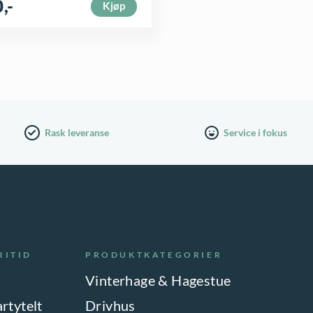
0
,-
Kjøp
Rask leveranse
Service i fokus
RITID
PRODUKTKATEGORIER
Vinterhage & Hagestue
artytelt
Drivhus