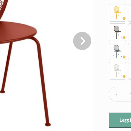
Fermob
Lorette
Stol
Legg 
-