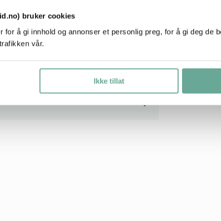
tid.no) bruker cookies
å stort at noen av varene i
 råd eller mer info ta gjerne kontakt
 for å gi innhold og annonser et personlig preg, for å gi deg de 
trafikken vår.
butikk@teltfritid.no
Ikke tillat