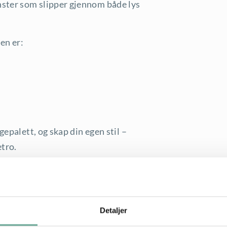
ster som slipper gjennom både lys
len er:
gepalett, og skap din egen stil –
etro.
nasjon med resten av serien, for
 perfekt valg for hager, terrasser og
Detaljer
!