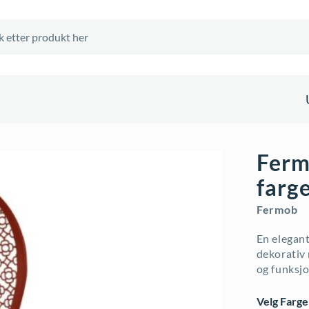
Fermo
farg
Fermob
En elegant
dekorativ 
og funksjo
Velg Farge