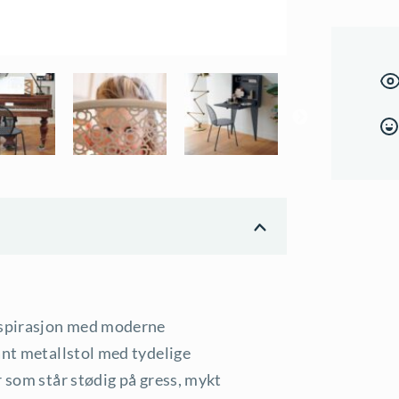
flere
farger
antall
inspirasjon med moderne
ant metallstol med tydelige
r som står stødig på gress, mykt