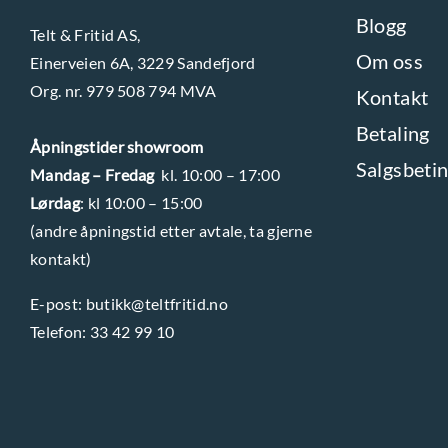
e
e
Blogg
Telt & Fritid AS,
r
r
Om oss
Einerveien 6A, 3229 Sandefjord
e
e
Org. nr. 979 508 794 MVA
Kontakt
v
v
a
a
Betaling
Åpningstider showroom
r
r
Salgsbetin
Mandag – Fredag
kl. 10:00 – 17:00
i
i
Lørdag
: kl 10:00 – 15:00
a
a
(andre åpningstid etter avtale, ta gjerne
n
n
kontakt)
t
t
E-post:
butikk@teltfritid.no
e
e
Telefon:
33 42 99 10
r
r
.
.
A
A
l
l