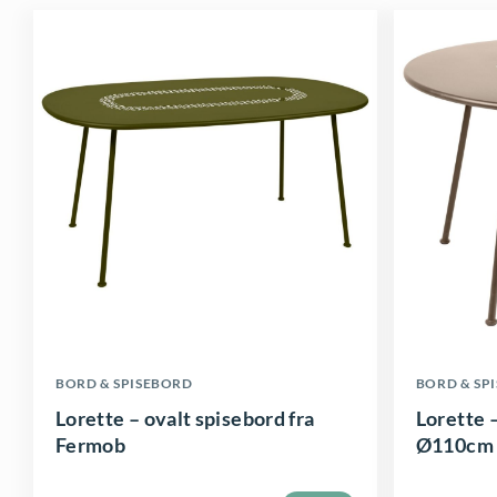
D
D
BORD & SPISEBORD
BORD & SP
e
e
Lorette – ovalt spisebord fra
Lorette 
t
t
Fermob
Ø110cm 
t
t