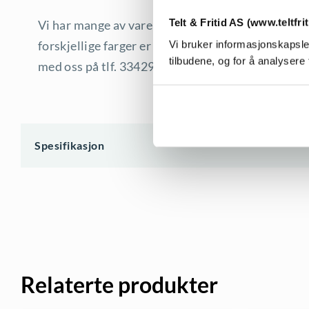
Telt & Fritid AS (www.teltfri
Vi har mange av varene på lager, men utvalget er s
forskjellige farger er bestillingsvarer. Trenger du
Vi bruker informasjonskapsler
tilbudene, og for å analysere 
med oss på tlf. 33429910 eller send en email til 
Spesifikasjon
Relaterte produkter