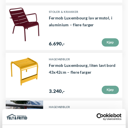
p
D
STOLER & KRAKKER
r
Fermob Luxembourg lav armstol, i
e
o
aluminium – flere farger
t
d
t
u
Kjøp
6.690
,-
e
k
p
t
D
HAGEMØBLER
r
Fermob Luxembourg, liten lavt bord
e
e
o
43x42cm – flere farger
t
t
d
h
t
u
Kjøp
3.240
,-
a
e
k
r
p
t
D
HAGEMØBLER
f
r
Fermob Luxembourg gyngestol, i
e
e
l
o
aluminium flere farger
t
t