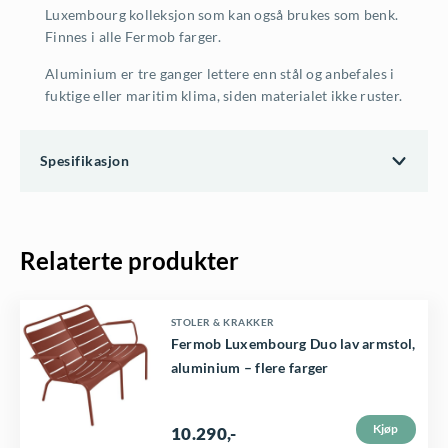
Luxembourg kolleksjon som kan også brukes som benk.
Finnes i alle Fermob farger.
Aluminium er tre ganger lettere enn stål og anbefales i
fuktige eller maritim klima, siden materialet ikke ruster.
Spesifikasjon
Relaterte produkter
D
STOLER & KRAKKER
Fermob Luxembourg Duo lav armstol,
e
aluminium – flere farger
t
t
Kjøp
10.290
,-
e