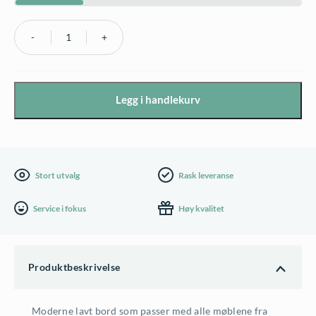
Fermob
Luxembourg
stort
Legg i handlekurv
lavt
bord
86x44cm
-
Stort utvalg
Rask leveranse
flere
Service i fokus
Høy kvalitet
farger
antall
Produktbeskrivelse
Moderne lavt bord som passer med alle møblene fra