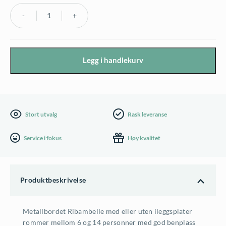
Fermob
Ribambelle
XL
Legg i handlekurv
spisebord
149/299x100cm
-
flere
Stort utvalg
Rask leveranse
farger
Service i fokus
Høy kvalitet
antall
Produktbeskrivelse
Metallbordet Ribambelle med eller uten ileggsplater
rommer mellom 6 og 14 personner med god benplass