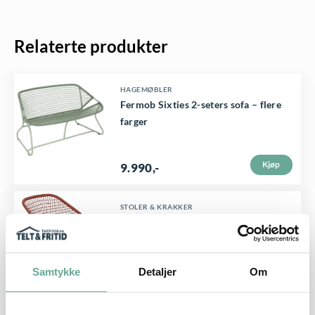
Relaterte produkter
D
HAGEMØBLER
Fermob Sixties 2-seters sofa – flere
e
farger
t
t
Kjøp
9.990
,-
e
p
D
STOLER & KRAKKER
r
Fermob Sixties rocking chair – flere
e
o
farger
t
d
t
Samtykke
Detaljer
Om
u
Kjøp
5.990
,-
e
k
p