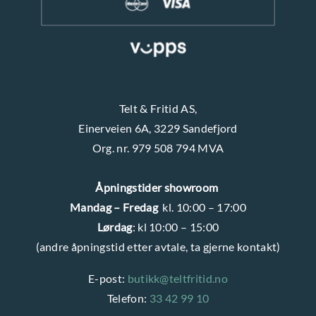
d
u
e
k
n
t
s
i
Telt & Fritid AS,
d
Einerveien 6A, 3229 Sandefjord
e
Org. nr. 979 508 794 MVA
n
Åpningstider showroom
Mandag – Fredag
kl. 10:00 – 17:00
Lørdag
: kl 10:00 – 15:00
(andre åpningstid etter avtale, ta gjerne kontakt)
E-post:
butikk@teltfritid.no
Telefon:
33 42 99 10