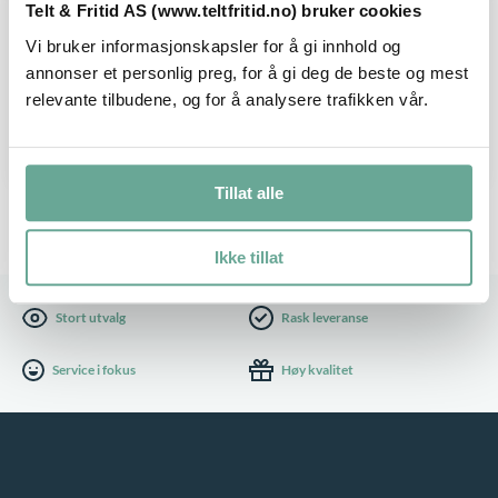
Telt & Fritid AS (www.teltfritid.no) bruker cookies
t
D
HAGEMØBLER
r
Fermob Sixties sofabord – flere
e
Vi bruker informasjonskapsler for å gi innhold og
e
o
farger
annonser et personlig preg, for å gi deg de beste og mest
t
t
d
relevante tilbudene, og for å analysere trafikken vår.
h
t
u
Kjøp
4.890
,-
a
e
k
r
p
Tillat alle
t
f
r
e
l
o
Ikke tillat
t
e
d
h
r
u
Stort utvalg
Rask leveranse
a
e
k
r
Service i fokus
Høy kvalitet
v
t
f
a
e
l
r
t
e
i
h