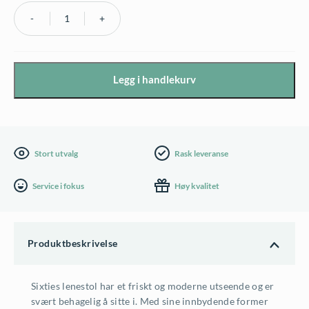
Fermob
Sixties
armstol
Legg i handlekurv
-
flere
farger
antall
Stort utvalg
Rask leveranse
Service i fokus
Høy kvalitet
Produktbeskrivelse
Sixties lenestol har et friskt og moderne utseende og er
svært behagelig å sitte i. Med sine innbydende former