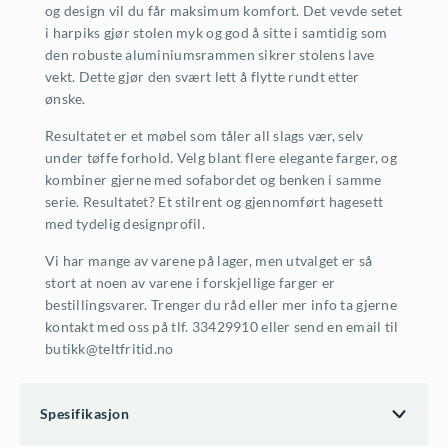
og design vil du får maksimum komfort. Det vevde setet
i harpiks gjør stolen myk og god å sitte i samtidig som
den robuste aluminiumsrammen sikrer stolens lave
vekt. Dette gjør den svært lett å flytte rundt etter
ønske.
Resultatet er et møbel som tåler all slags vær, selv
under tøffe forhold. Velg blant flere elegante farger, og
kombiner gjerne med sofabordet og benken i samme
serie. Resultatet? Et stilrent og gjennomført hagesett
med tydelig designprofil.
Vi har mange av varene på lager, men utvalget er så
stort at noen av varene i forskjellige farger er
bestillingsvarer. Trenger du råd eller mer info ta gjerne
kontakt med oss på tlf. 33429910 eller send en email til
butikk@teltfritid.no
Spesifikasjon