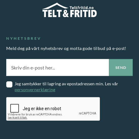
r
a
a
e
n
r
v
t
f
a
e
l
r
NYHETSBREV
r
e
i
Meld deg på vårt nyhetsbrev og motta gode tilbud på e-post!
.
r
a
A
e
n
l
v
t
t
a
e
Jeg samtykker til lagring av epostadressen min. Les vår
e
r
personvernerklæring
r
r
i
.
n
a
A
a
n
l
t
t
t
i
e