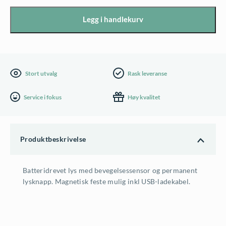
antall
Legg i handlekurv
Stort utvalg
Rask leveranse
Service i fokus
Høy kvalitet
Produktbeskrivelse
Batteridrevet lys med bevegelsessensor og permanent
lysknapp. Magnetisk feste mulig inkl USB-ladekabel.