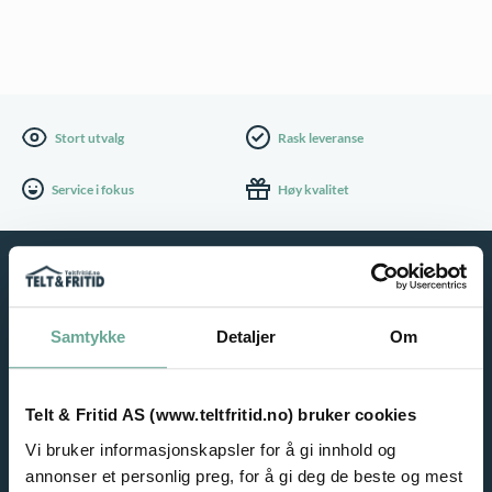
Stort utvalg
Rask leveranse
Service i fokus
Høy kvalitet
Samtykke
Detaljer
Om
Telt & Fritid AS (www.teltfritid.no) bruker cookies
Vi bruker informasjonskapsler for å gi innhold og
NYHETSBREV
annonser et personlig preg, for å gi deg de beste og mest
Meld deg på vårt nyhetsbrev og motta gode tilbud på e-post!