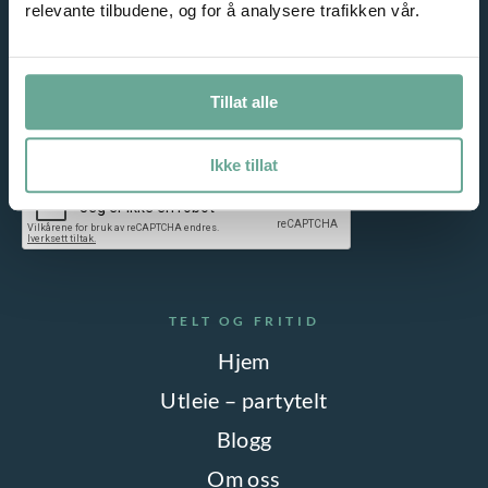
relevante tilbudene, og for å analysere trafikken vår.
Tillat alle
Jeg samtykker til lagring av epostadressen min. Les vår
personvernerklæring
Ikke tillat
TELT OG FRITID
Hjem
Utleie – partytelt
Blogg
Om oss