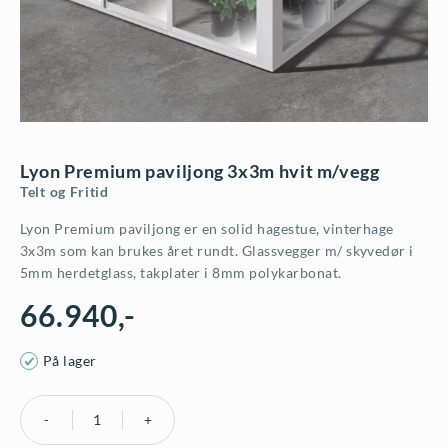
Lyon Premium paviljong 3x3m hvit m/vegg
Telt og Fritid
Lyon Premium paviljong er en solid hagestue, vinterhage
3x3m som kan brukes året rundt. Glassvegger m/ skyvedør i
5mm herdetglass, takplater i 8mm polykarbonat.
66.940
,-
På lager
Lyon