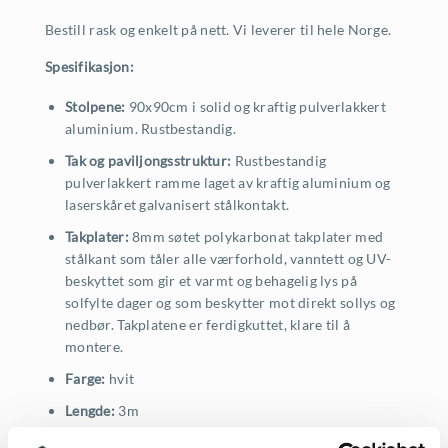
Bestill rask og enkelt på nett. Vi leverer til hele Norge.
Spesifikasjon:
Stolpene:
90x90cm i solid og kraftig pulverlakkert
aluminium. Rustbestandig.
Tak og paviljongsstruktur:
Rustbestandig
pulverlakkert ramme laget av kraftig aluminium og
laserskåret galvanisert stålkontakt.
Takplater:
8mm søtet polykarbonat takplater med
stålkant som tåler alle værforhold, vanntett og UV-
beskyttet som gir et varmt og behagelig lys på
solfylte dager og som beskytter mot direkt sollys og
nedbør. Takplatene er ferdigkuttet, klare til å
montere.
Farge:
hvit
Lengde:
3m
Bredde:
3m