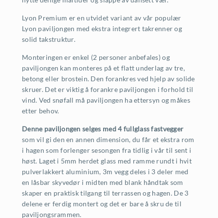
Lyon Premium er en utvidet variant av vår populær
Lyon paviljongen med ekstra integrert takrenner og
solid takstruktur.
Monteringen er enkel (2 personer anbefales) og
paviljongen kan monteres på et flatt underlag av tre,
betong eller brostein. Den forankres ved hjelp av solide
skruer. Det er viktig å forankre paviljongen i forhold til
vind. Ved snøfall må paviljongen ha ettersyn og måkes
etter behov.
Denne paviljongen selges med 4 fullglass fastvegger
som vil gi den en annen dimension, du får et ekstra rom
i hagen som forlenger sesongen fra tidlig i vår til sent i
høst. Laget i 5mm herdet glass med ramme rundt i hvit
pulverlakkert aluminium, 3m vegg deles i 3 deler med
en låsbar skyvedør i midten med blank håndtak som
skaper en praktisk tilgang til terrassen og hagen. De 3
delene er ferdig montert og det er bare å skru de til
paviljongsrammen.