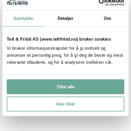
Mønehøyde:
2,55m
Sidehøyde:
2m
Samtykke
Detaljer
Om
Vekt:
400kg
Vedlikehold:
Vedlikeholdsfritt, rengjøres med vann.
Telt & Fritid AS (www.teltfritid.no) bruker cookies
Sidevegger:
4 x (3m vegg) i 5mm herdet glass med
Vi bruker informasjonskapsler for å gi innhold og
ramme rundt i hvit pulverlakkert aluminium.
annonser et personlig preg, for å gi deg de beste og mest
relevante tilbudene, og for å analysere trafikken vår.
Tillat alle
Spesifikasjon
Ikke tillat