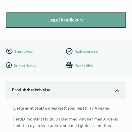
Veggsett
3x2,5
Legg i handlekurv
antall
Stort utvalg
Rask leveranse
Service i fokus
Høy kvalitet
Produktbeskrivelse
Dette er et praktisk veggsett som består av 4 vegger.
Ferdig montert får du 3 sider med vinduer med glidelås
i midten og en side uten vindu med glidelås i midten.