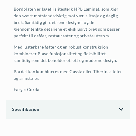
s
r
Bordplaten er laget i slitesterk HPL-Laminat, som gjør
den svært motstandsdyktig mot vær, slitasje og daglig
v
:
bruk, Samtidig gir det rene designet og de
gjennomtenkte detaljene et eksklusivt preg som passer
a
6
perfekt til caféer, restauranter og private uterom.
r
.
Med justerbare føtter og en robust konstruksjon
:
0
kombinerer Piave funksjonalitet og fleksibilitet,
samtidig som det beholder et lett og moderne design.
7
7
Bordet kan kombineres med Cassia eller Tiberina stoler
.
6
og armstoler.
5
,
Farge: Corda
9
-
Spesifikasjon
5
.
,