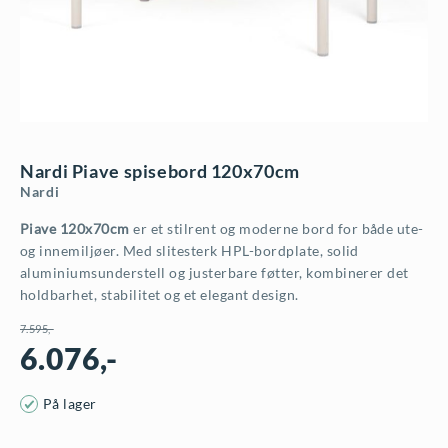
Nardi Piave spisebord 120x70cm
Nardi
Piave 120x70cm
er et stilrent og moderne bord for både ute-
og innemiljøer. Med slitesterk HPL-bordplate, solid
aluminiumsunderstell og justerbare føtter, kombinerer det
holdbarhet, stabilitet og et elegant design.
7.595
,-
6.076
,-
O
N
På lager
p
å