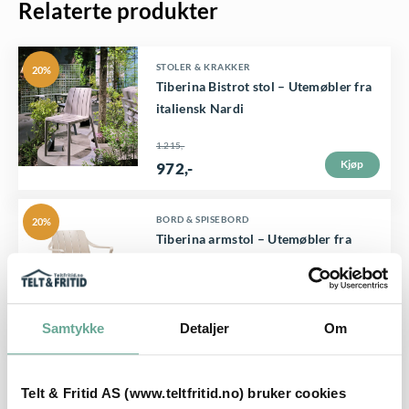
-
Relaterte produkter
.
D
STOLER & KRAKKER
20%
Tiberina Bistrot stol – Utemøbler fra
e
italiensk Nardi
t
1.215
,-
t
Kjøp
972
,-
e
p
D
BORD & SPISEBORD
20%
r
Tiberina armstol – Utemøbler fra
e
o
italiensk Nardi
t
d
1.340
,-
t
u
Kjøp
1.072
,-
Samtykke
Detaljer
Om
e
k
p
t
STOLER & KRAKKER
20%
r
Nardi Cassia bistrot stol
Telt & Fritid AS (www.teltfritid.no) bruker cookies
e