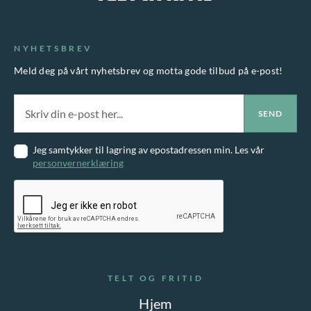
v
1
,
t
a
.
-
e
1
.
r
NYHETSBREV
9
r
i
5
Meld deg på vårt nyhetsbrev og motta gode tilbud på e-post!
.
,
a
-
A
n
.
l
t
t
e
Jeg samtykker til lagring av epostadressen min. Les vår
e
personvernerklæring
r
r
.
n
A
a
l
t
t
i
e
TELT OG FRITID
v
r
Hjem
e