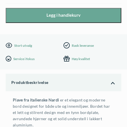
p
v
r
æ
Legg i handlekurv
i
r
n
e
Stort utvalg
Rask leveranse
n
n
e
d
Service i fokus
Høy kvalitet
l
e
i
p
Produktbeskrivelse
g
r
Piave fra italienske Nardi
er et elegant og moderne
p
i
bord designet for både ute og innemiljøer. Bordet har
r
s
et lett og stilrent design med en tynn bordplate,
avrundede hjørner og et solid understell i lakkert
i
e
aluminium.