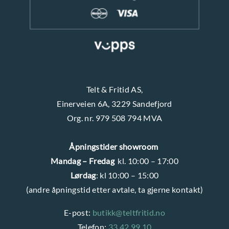
s
i
d
e
n
Telt & Fritid AS,
Einerveien 6A, 3229 Sandefjord
Org. nr. 979 508 794 MVA
Åpningstider showroom
Mandag – Fredag
kl. 10:00 – 17:00
Lørdag
: kl 10:00 – 15:00
(andre åpningstid etter avtale, ta gjerne kontakt)
E-post:
butikk@teltfritid.no
Telefon:
33 42 99 10