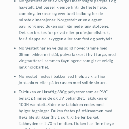
Norgesteltet er et av Norges mest solgte partytelt og
hagetelt. Det passer kjempe fint i de fleste hage,
camping, terrasse og eventuelt balkong for de
minste dimensjoner. Norgestelt er en elegant
paviljong med duken som går nede lang stolpene.
Det kan brukes for privat eller profesjonellsbruk,
for å slappe av i skyggen eller som fest og partytelt.
Norgestelt har en veldig solid hovedramme med
38mm tykke rør i stål, pulverlakkert i hvit farge, med
vingmuttere i sammen føyningene som gir et veldig
lang holdbarhet.
Norgestetl festes i bakken ved hjelp av kraftige
jordankrer eller på terrassen med solide skruer.
Takduken er i kraftig 380g polyester som er PVC
belagt på inneside og UV behandlet. Takduken er
100% vanntett. Sidene av takduken endes med
bølger tegninger. Duken festes på stålrammen med
fleksible strikker (hvit, sort, grå eller beige).
Takhøyden er 2,70m i midten. Duken har flere farge