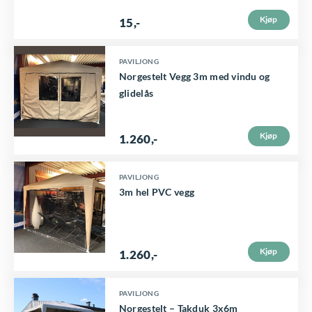
Kjøp
15
,-
D
PAVILJONG
Norgestelt Vegg 3m med vindu og
e
glidelås
t
t
Kjøp
1.260
,-
e
p
PAVILJONG
r
3m hel PVC vegg
o
d
u
Kjøp
1.260
,-
k
t
D
PAVILJONG
Norgestelt – Takduk 3x6m