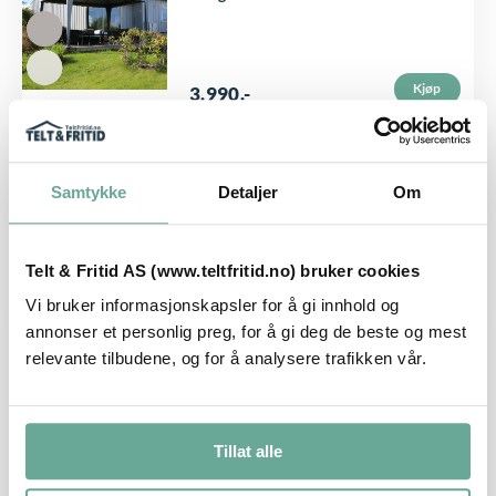
e
e
t
t
h
t
Kjøp
3.990
,-
a
e
r
p
PAVILJONG
f
r
Strikk Norgestelt – grå
Samtykke
Detaljer
Om
l
o
e
d
r
Telt & Fritid AS (www.teltfritid.no) bruker cookies
u
Kjøp
15
,-
e
k
Vi bruker informasjonskapsler for å gi innhold og
annonser et personlig preg, for å gi deg de beste og mest
v
t
PAVILJONG
relevante tilbudene, og for å analysere trafikken vår.
Strikk Norgestelt – beige
a
e
r
t
i
h
Tillat alle
Kjøp
15
,-
a
a