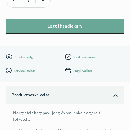
Norgestelt
paviljong
3x6m
Legg i handlekurv
antall
Stort utvalg
Rask leveranse
Service i fokus
Høy kvalitet
Produktbeskrivelse
Norgestelt hagepaviljong 3x6m: enkelt og greit
folketelt.