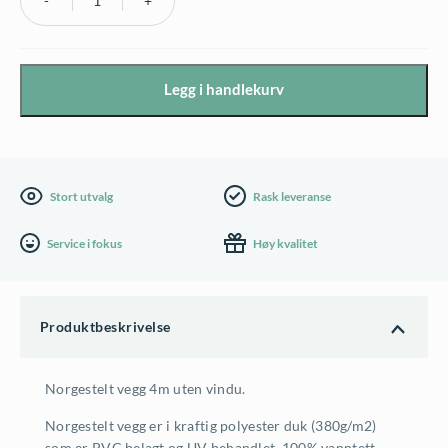
Norgestelt
Vegg
4m
Legg i handlekurv
uten
vindu
antall
Stort utvalg
Rask leveranse
Service i fokus
Høy kvalitet
Produktbeskrivelse
Norgestelt vegg 4m uten vindu.
Norgestelt vegg er i kraftig polyester duk (380g/m2)
som er PVC belagt og UV behandlet. 100% vanntett.