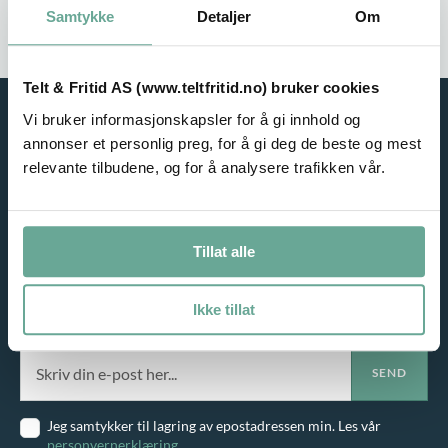
Samtykke
Detaljer
Om
Service i fokus
Høy kvalitet
Telt & Fritid AS (www.teltfritid.no) bruker cookies
Vi bruker informasjonskapsler for å gi innhold og
annonser et personlig preg, for å gi deg de beste og mest
relevante tilbudene, og for å analysere trafikken vår.
Tillat alle
NYHETSBREV
Ikke tillat
Meld deg på vårt nyhetsbrev og motta gode tilbud på e-post!
Jeg samtykker til lagring av epostadressen min. Les vår
personvernerklæring