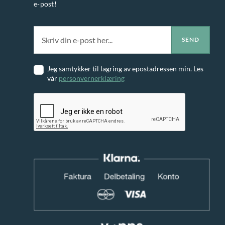
e-post!
Jeg samtykker til lagring av epostadressen min. Les
vår
personvernerklæring