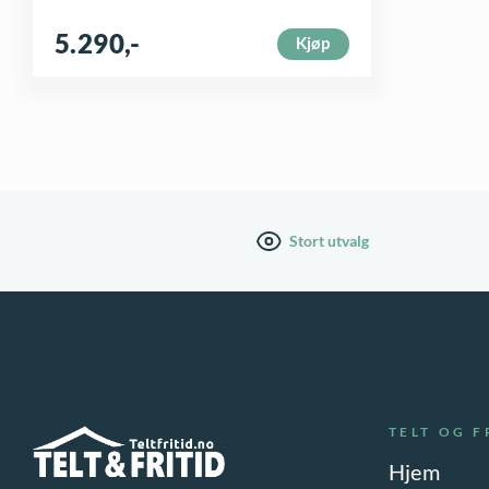
5.290
,-
Kjøp
Stort utvalg
TELT OG F
Hjem