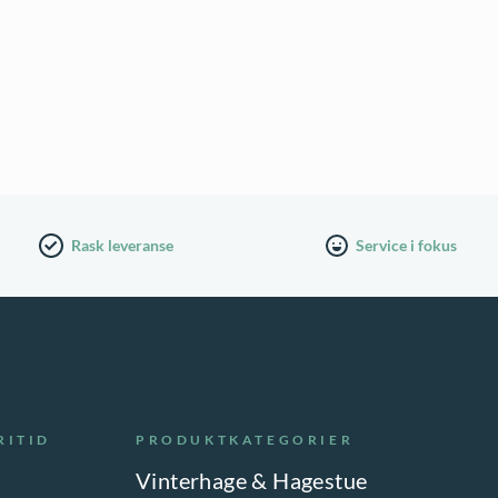
Rask leveranse
Service i fokus
RITID
PRODUKTKATEGORIER
Vinterhage & Hagestue