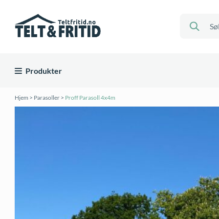
Produkter
Hjem
>
Parasoller
>
Proff Parasoll 4x4m