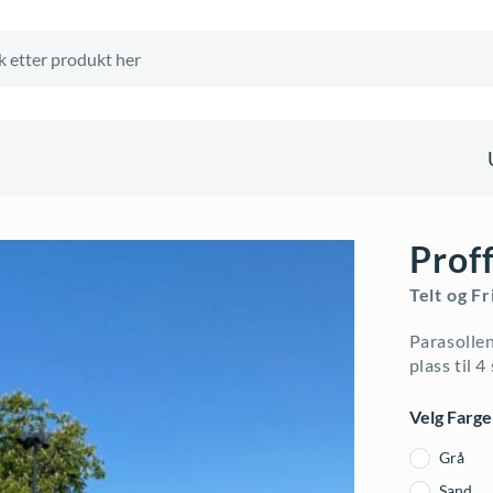
Prof
Telt og Fr
Parasollen
plass til 
Velg Farge
Grå
Sand