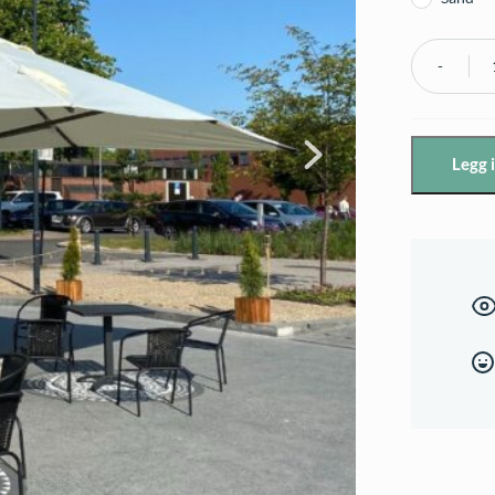
Proff
Parasoll
4x4m
Legg 
antall