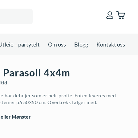
Utleie – partytelt
Om oss
Blogg
Kontakt oss
f Parasoll 4x4m
itid
e har detaljer som er helt proffe. Foten leveres med
4 steiner på 50×50 cm. Overtrekk følger med.
 eller Mønster