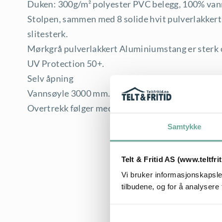
Duken: 300g/m² polyester PVC belegg, 100% van
Stolpen, sammen med 8 solide hvit pulverlakkert
slitesterk.
Mørkgrå pulverlakkert Aluminiumstang er sterk 
UV Protection 50+.
Selv åpning
Vannsøyle 3000 mm.
Overtrekk følger med.
Samtykke
Telt & Fritid AS (www.teltfri
Vi bruker informasjonskapsler
tilbudene, og for å analysere 