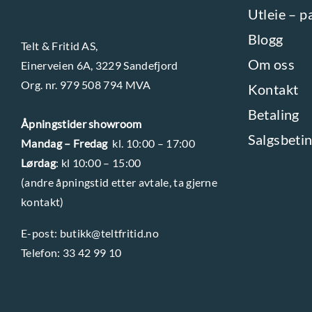
Utleie – p
Blogg
Telt & Fritid AS,
Om oss
Einerveien 6A, 3229 Sandefjord
Org. nr. 979 508 794 MVA
Kontakt
Betaling
Åpningstider showroom
Salgsbetin
Mandag – Fredag
kl. 10:00 – 17:00
Lørdag
: kl 10:00 – 15:00
(andre åpningstid etter avtale, ta gjerne
kontakt)
E-post:
butikk@teltfritid.no
Telefon:
33 42 99 10