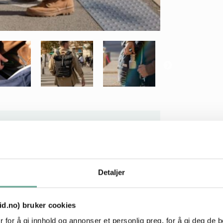
ne eventyrere! Praktisk med mye
Detaljer
sker! Sekken i vokset canva er perfekt
tid.no) bruker cookies
 for å gi innhold og annonser et personlig preg, for å gi deg de 