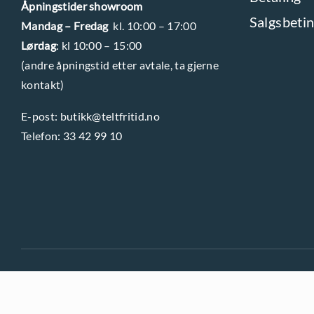
Åpningstider showroom
Salgsbetin
Mandag – Fredag
kl. 10:00 – 17:00
Lørdag
: kl 10:00 – 15:00
(andre åpningstid etter avtale, ta gjerne
kontakt)
E-post:
butikk@teltfritid.no
Telefon:
33 42 99 10
PERSONVERNERKLÆRING
OG
INFORMASJONSKAPSLER
(COO