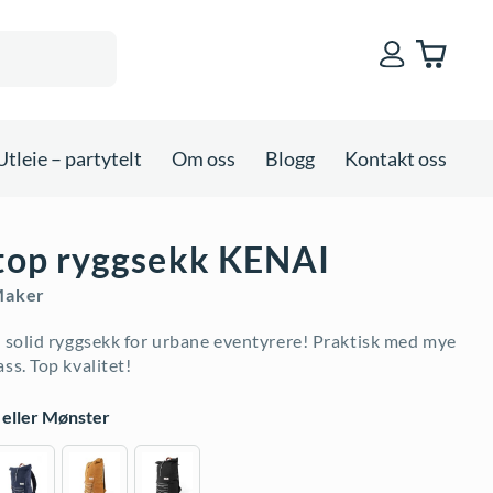
Utleie – partytelt
Om oss
Blogg
Kontakt oss
 top ryggsekk KENAI
Maker
g solid ryggsekk for urbane eventyrere! Praktisk med mye
ass. Top kvalitet!
 eller Mønster