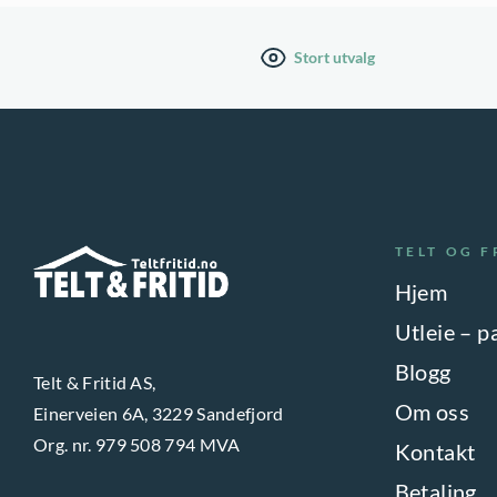
Stort utvalg
TELT OG F
Hjem
Utleie – p
Blogg
Telt & Fritid AS,
Om oss
Einerveien 6A, 3229 Sandefjord
Org. nr. 979 508 794 MVA
Kontakt
Betaling