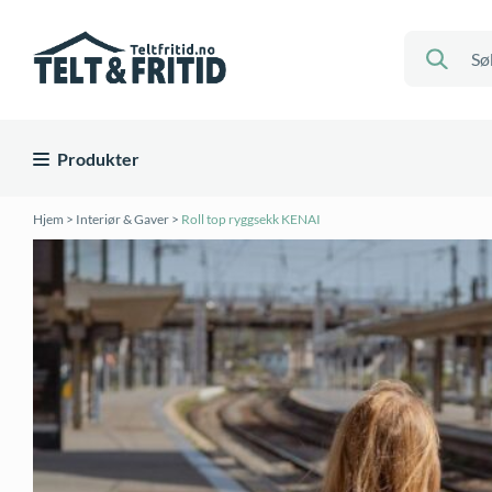
Produkter
Hjem
>
Interiør & Gaver
>
Roll top ryggsekk KENAI