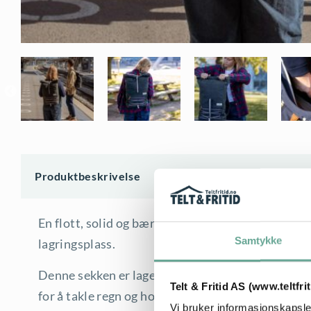
Produktbeskrivelse
En flott, solid og bærekraftig ryggsekk for urba
Samtykke
lagringsplass.
Denne sekken er laget av 15 resikurlerte plastfla
Telt & Fritid AS (www.teltfri
for å takle regn og holde ting tørre.
Vi bruker informasjonskapsler