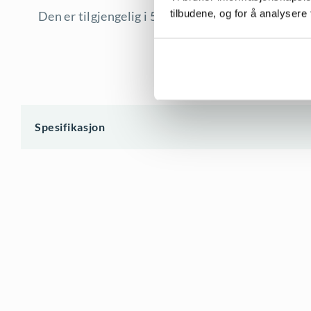
tilbudene, og for å analysere 
Den er tilgjengelig i 5 trendy farger: svart, mari
Spesifikasjon