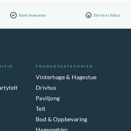
Rask leveranse
Service i fokus
RITID
PRODUKTKATEGORIER
Vinterhage & Hagestue
artytelt
Drivhus
Paviljong
Telt
Bod & Oppbevaring
Hagemøbler