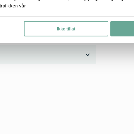
trafikken vår.
neblå, burgunder, kaki og sennep.
Ikke tillat