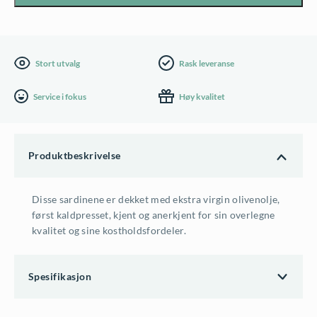
olivenolje
antall
Stort utvalg
Rask leveranse
Service i fokus
Høy kvalitet
Produktbeskrivelse
Disse sardinene er dekket med ekstra virgin olivenolje,
først kaldpresset, kjent og anerkjent for sin overlegne
kvalitet og sine kostholdsfordeler.
Spesifikasjon