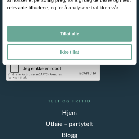
annonser et personlig preg, for å gi deg de beste og mest
relevante tilbudene, og for å analysere trafikken vår.
Meld deg på vårt nyhetsbrev og motta gode tilbud på e-post!
Tillat alle
Jeg samtykker til lagring av epostadressen min. Les vår
personvernerklæring
Ikke tillat
TELT OG FRITID
Hjem
Utleie – partytelt
Blogg