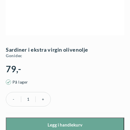
Sardiner i ekstra virgin olivenolje
Gonidec
79
,-
På lager
Sardiner
i
ekstra
Legg i handlekurv
virgin