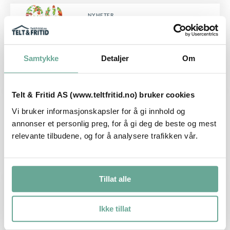
NYHETER
Sevilla salatbestikk i melamin, 33cm
Samtykke
Detaljer
Om
Kjøp
199
,-
Telt & Fritid AS (www.teltfritid.no) bruker cookies
NYHETER
Vi bruker informasjonskapsler for å gi innhold og
Sevilla serveringsbrett i melamin,
annonser et personlig preg, for å gi deg de beste og mest
50x6x5cm
relevante tilbudene, og for å analysere trafikken vår.
Kjøp
649
,-
Tillat alle
NYHETER
Sevilla rektangulær fat i melamin,
Ikke tillat
37,5x17cm