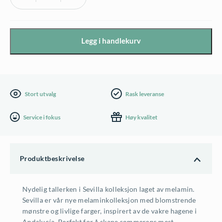
Sevilla
rundt
tallerken
Legg i handlekurv
i
melamin,
Ø28cm
antall
Stort utvalg
Rask leveranse
Service i fokus
Høy kvalitet
Produktbeskrivelse
Nydelig tallerken i Sevilla kolleksjon laget av melamin.
Sevilla er vår nye melaminkolleksjon med blomstrende
mønstre og livlige farger, inspirert av de vakre hagene i
Andalucía. Perfekt for å skape sommerens mest