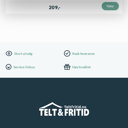
Kjøp
209
,-
Stort utvalg
Rask leveranse
Service i fokus
Høy kvalitet