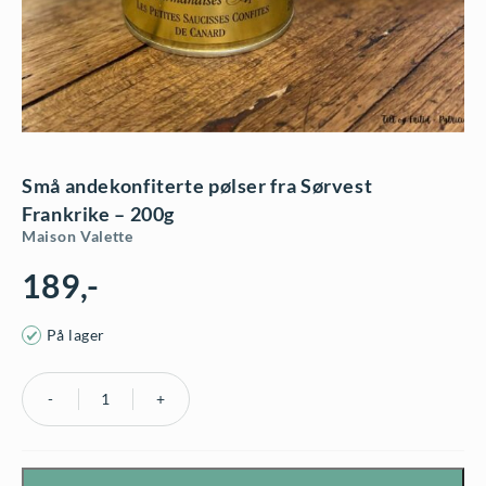
Små andekonfiterte pølser fra Sørvest
Frankrike – 200g
Maison Valette
189
,-
På lager
Små
andekonfiterte
pølser