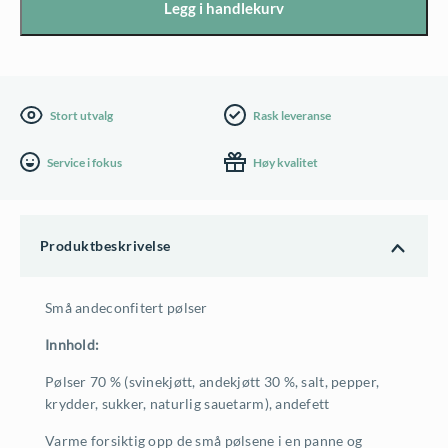
Legg i handlekurv
fra
Sørvest
Frankrike
-
Stort utvalg
Rask leveranse
200g
Service i fokus
Høy kvalitet
antall
Produktbeskrivelse
Små andeconfitert pølser
Innhold:
Pølser 70 % (svinekjøtt, andekjøtt 30 %, salt, pepper,
krydder, sukker, naturlig sauetarm), andefett
Varme forsiktig opp de små pølsene i en panne og