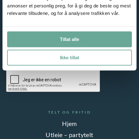
annonser et personlig preg, for å gi deg de beste og mest
NYHETSBREV
relevante tilbudene, og for å analysere trafikken vår.
Meld deg på vårt nyhetsbrev og motta gode tilbud på e-post!
Tillat alle
Jeg samtykker til lagring av epostadressen min. Les vår
Ikke tillat
personvernerklæring
TELT OG FRITID
Hjem
Utleie – partytelt