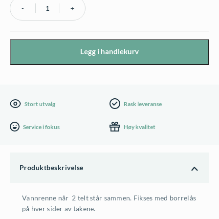
Takrenne
til
Easy-
Legg i handlekurv
Up
6
m
antall
Stort utvalg
Rask leveranse
Service i fokus
Høy kvalitet
Produktbeskrivelse
Vannrenne når 2 telt står sammen. Fikses med borrelås
på hver sider av takene.