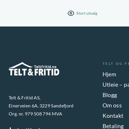
u
u
k
k
Stort utvalg
t
t
e
e
t
t
h
h
a
a
r
r
TELT OG F
f
f
Hjem
l
l
Utleie – p
e
e
Blogg
r
r
Telt & Fritid AS,
Om oss
Einerveien 6A, 3229 Sandefjord
e
e
Org. nr. 979 508 794 MVA
v
v
Kontakt
a
a
Betaling