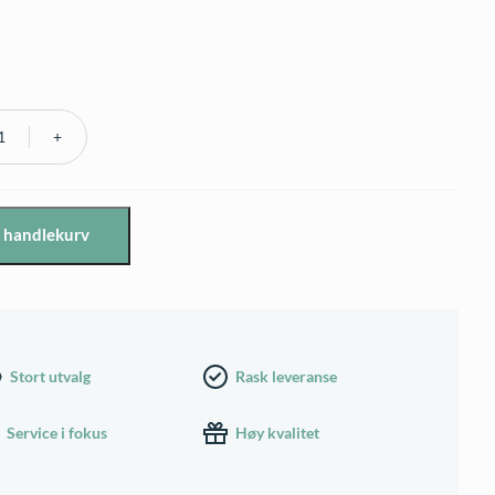
i handlekurv
r
Stort utvalg
Rask leveranse
Service i fokus
Høy kvalitet