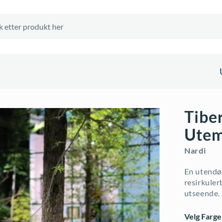
Tiber
Utem
Nardi
En utendør
resirkuler
utseende.
Velg Farge