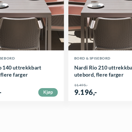
D
ISEBORD
BORD & SPISEBORD
e
o 140 uttrekkbart
Nardi Rio 210 uttrekkb
t
flere farger
utebord, flere farger
t
11.495
,-
e
-
9.196
,-
Kjøp
p
r
o
d