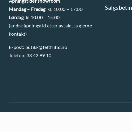
Åpningstider showroom
r
r
Salgsbetin
Mandag – Fredag
kl. 10:00 – 17:00
i
i
Lørdag
: kl 10:00 – 15:00
a
a
(andre åpningstid etter avtale, ta gjerne
n
n
kontakt)
t
t
e
e
E-post:
butikk@teltfritid.no
Telefon:
33 42 99 10
r
r
.
.
A
A
l
l
t
t
e
e
r
r
n
n
PERSONVERNERKLÆRING
OG
INFORMASJONSKAPSLER
(COO
a
a