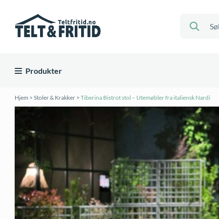
Produkter
Hjem
>
Stoler & Krakker
>
Tiberina Bistrot stol – Utemøbler fra italiensk Nardi