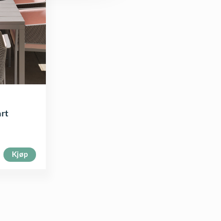
art
Kjøp