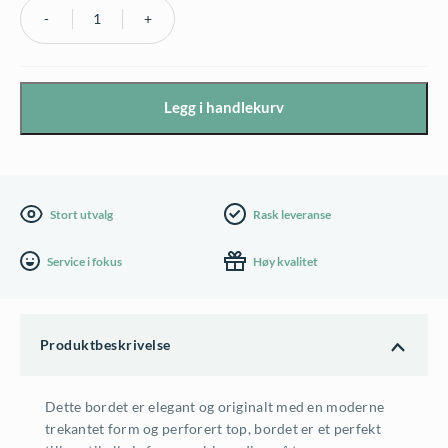
p
v
Vogue
r
æ
lav
bord
i
r
Legg i handlekurv
med
n
e
perforert
n
n
top,
e
d
hvit,
Stort utvalg
Rask leveranse
fra
l
e
Service i fokus
Høy kvalitet
Lafuma
i
p
antall
g
r
Produktbeskrivelse
p
i
r
s
Dette bordet er elegant og originalt med en moderne
trekantet form og perforert top, bordet er et perfekt
i
e