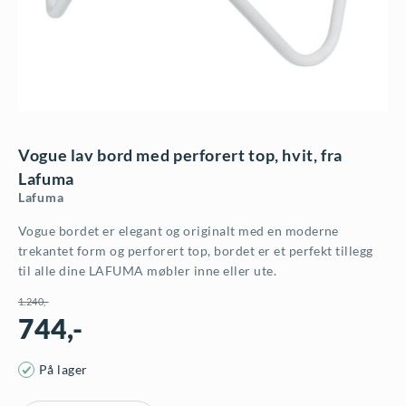
Vogue lav bord med perforert top, hvit, fra
Lafuma
Lafuma
Vogue bordet er elegant og originalt med en moderne
trekantet form og perforert top, bordet er et perfekt tillegg
til alle dine LAFUMA møbler inne eller ute.
1.240
,-
744
,-
O
N
På lager
p
å