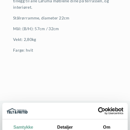
tillegg til alle Lafuma møblene dine på terrassen, og
s
r
interiøret.
Stålrørramme, diameter 22cm
v
:
Mål: (B/H): 57cm / 32cm
a
7
Vekt: 2,80kg
r
4
Farge: hvit
:
4
1
,
.
-
2
.
4
0
Stort utvalg
Rask leveranse
,
Service i fokus
Høy kvalitet
Samtykke
Detaljer
Om