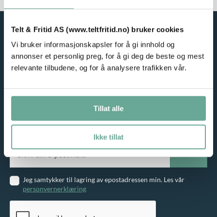
-
.
Telt & Fritid AS (www.teltfritid.no) bruker cookies
Vi bruker informasjonskapsler for å gi innhold og
annonser et personlig preg, for å gi deg de beste og mest
relevante tilbudene, og for å analysere trafikken vår.
Tillat alle
NYHETSBREV
Meld deg på vårt nyhetsbrev og motta gode tilbud på e-post!
Ikke tillat
Jeg samtykker til lagring av epostadressen min. Les vår
personvernerklæring