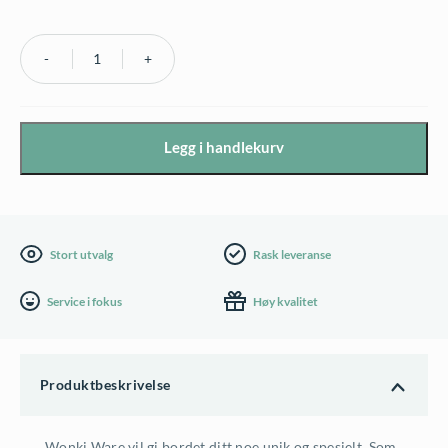
Wonki
Ware
frokosttallerken,
Legg i handlekurv
blandet
mønstre,
gammelrosa
antall
Stort utvalg
Rask leveranse
Service i fokus
Høy kvalitet
Produktbeskrivelse
Wonki Ware vil gi bordet ditt noe unik og spesielt. Som