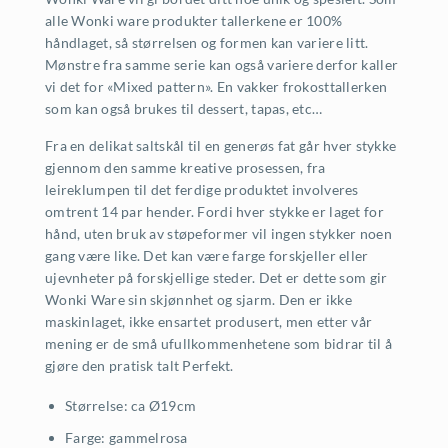
alle Wonki ware produkter tallerkene er 100%
håndlaget, så størrelsen og formen kan variere litt.
Mønstre fra samme serie kan også variere derfor kaller
vi det for «Mixed pattern». En vakker frokosttallerken
som kan også brukes til dessert, tapas, etc…
Fra en delikat saltskål til en generøs fat går hver stykke
gjennom den samme kreative prosessen, fra
leireklumpen til det ferdige produktet involveres
omtrent 14 par hender. Fordi hver stykke er laget for
hånd, uten bruk av støpeformer vil ingen stykker noen
gang være like. Det kan være farge forskjeller eller
ujevnheter på forskjellige steder. Det er dette som gir
Wonki Ware sin skjønnhet og sjarm. Den er ikke
maskinlaget, ikke ensartet produsert, men etter vår
mening er de små ufullkommenhetene som bidrar til å
gjøre den pratisk talt Perfekt.
Størrelse: ca Ø19cm
Farge: gammelrosa