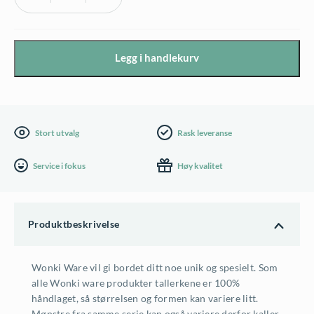
Wonki
Ware
frokosttallerken,
Legg i handlekurv
marineblå
antall
Stort utvalg
Rask leveranse
Service i fokus
Høy kvalitet
Produktbeskrivelse
Wonki Ware vil gi bordet ditt noe unik og spesielt. Som
alle Wonki ware produkter tallerkene er 100%
håndlaget, så størrelsen og formen kan variere litt.
Mønstre fra samme serie kan også variere derfor kaller