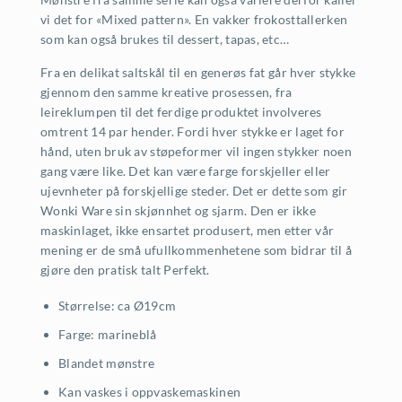
vi det for «Mixed pattern». En vakker frokosttallerken
som kan også brukes til dessert, tapas, etc…
Fra en delikat saltskål til en generøs fat går hver stykke
gjennom den samme kreative prosessen, fra
leireklumpen til det ferdige produktet involveres
omtrent 14 par hender. Fordi hver stykke er laget for
hånd, uten bruk av støpeformer vil ingen stykker noen
gang være like. Det kan være farge forskjeller eller
ujevnheter på forskjellige steder. Det er dette som gir
Wonki Ware sin skjønnhet og sjarm. Den er ikke
maskinlaget, ikke ensartet produsert, men etter vår
mening er de små ufullkommenhetene som bidrar til å
gjøre den pratisk talt Perfekt.
Størrelse: ca Ø19cm
Farge: marineblå
Blandet mønstre
Kan vaskes i oppvaskemaskinen