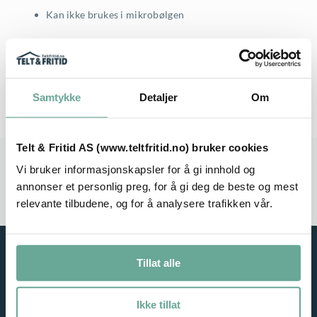
Kan ikke brukes i mikrobølgen
Samtykke
Detaljer
Om
Telt & Fritid AS (www.teltfritid.no) bruker cookies
Stort utvalg
Rask leveranse
Vi bruker informasjonskapsler for å gi innhold og
annonser et personlig preg, for å gi deg de beste og mest
Service i fokus
Høy kvalitet
relevante tilbudene, og for å analysere trafikken vår.
Tillat alle
Ikke tillat