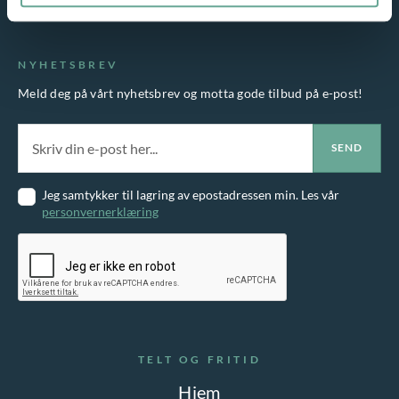
NYHETSBREV
Meld deg på vårt nyhetsbrev og motta gode tilbud på e-post!
Jeg samtykker til lagring av epostadressen min. Les vår
personvernerklæring
TELT OG FRITID
Hjem