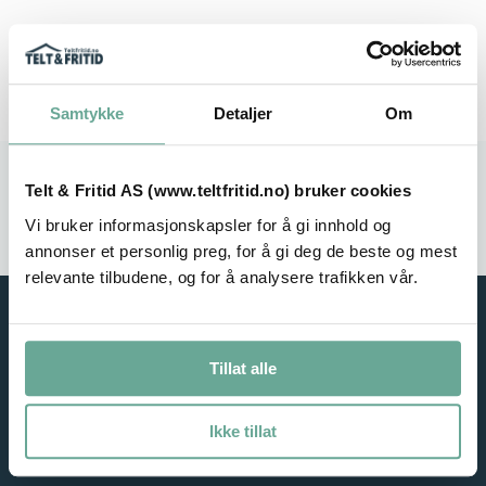
Samtykke
Detaljer
Om
Stort utvalg
Rask leveranse
Telt & Fritid AS (www.teltfritid.no) bruker cookies
Vi bruker informasjonskapsler for å gi innhold og
Service i fokus
Høy kvalitet
annonser et personlig preg, for å gi deg de beste og mest
relevante tilbudene, og for å analysere trafikken vår.
Tillat alle
Ikke tillat