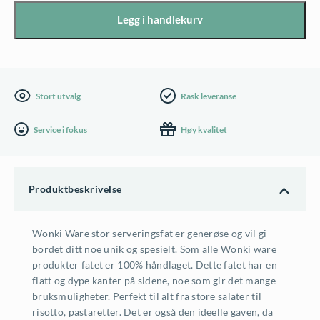
oval
Legg i handlekurv
serveringsfat,
mørkegrønn
antall
Stort utvalg
Rask leveranse
Service i fokus
Høy kvalitet
Produktbeskrivelse
Wonki Ware stor serveringsfat er generøse og vil gi
bordet ditt noe unik og spesielt. Som alle Wonki ware
produkter fatet er 100% håndlaget. Dette fatet har en
flatt og dype kanter på sidene, noe som gir det mange
bruksmuligheter. Perfekt til alt fra store salater til
risotto, pastaretter. Det er også den ideelle gaven, da