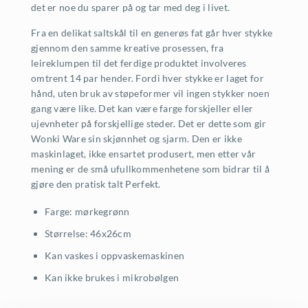
det er noe du sparer på og tar med deg i livet.
Fra en delikat saltskål til en generøs fat går hver stykke
gjennom den samme kreative prosessen, fra
leireklumpen til det ferdige produktet involveres
omtrent 14 par hender. Fordi hver stykke er laget for
hånd, uten bruk av støpeformer vil ingen stykker noen
gang være like. Det kan være farge forskjeller eller
ujevnheter på forskjellige steder. Det er dette som gir
Wonki Ware sin skjønnhet og sjarm. Den er ikke
maskinlaget, ikke ensartet produsert, men etter vår
mening er de små ufullkommenhetene som bidrar til å
gjøre den pratisk talt Perfekt.
Farge: mørkegrønn
Størrelse: 46x26cm
Kan vaskes i oppvaskemaskinen
Kan ikke brukes i mikrobølgen