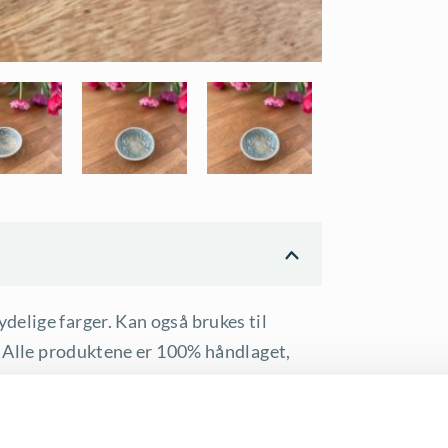
elige farger. Kan også brukes til
t. Alle produktene er 100% håndlaget,
 fra samme serie kan også variere