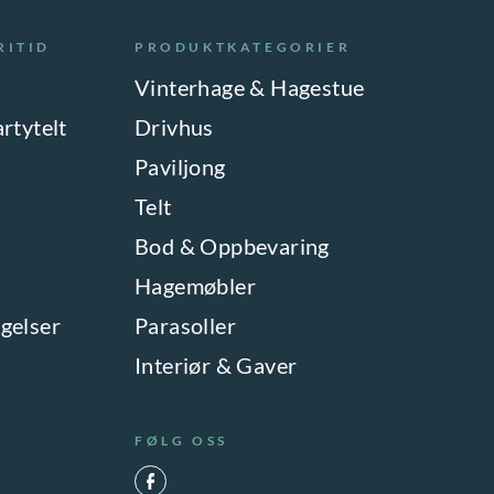
RITID
PRODUKTKATEGORIER
Vinterhage & Hagestue
artytelt
Drivhus
Paviljong
Telt
Bod & Oppbevaring
Hagemøbler
gelser
Parasoller
Interiør & Gaver
FØLG OSS