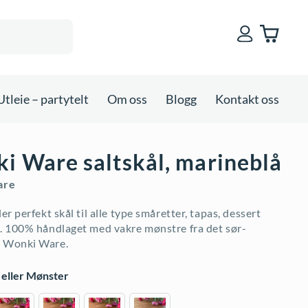
Utleie – partytelt
Om oss
Blogg
Kontakt oss
i Ware saltskål, marineblå
are
ler perfekt skål til alle type småretter, tapas, dessert
s. 100% håndlaget med vakre mønstre fra det sør-
e Wonki Ware.
 eller Mønster