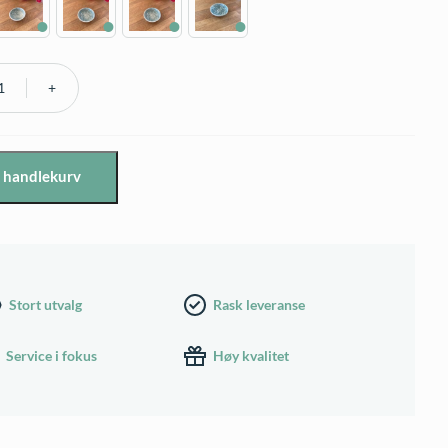
i handlekurv
å
Stort utvalg
Rask leveranse
Service i fokus
Høy kvalitet