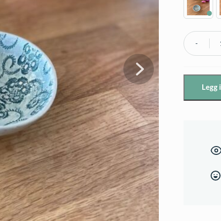
Wonki
Ware
saltskål,
Legg 
marinebl
antall