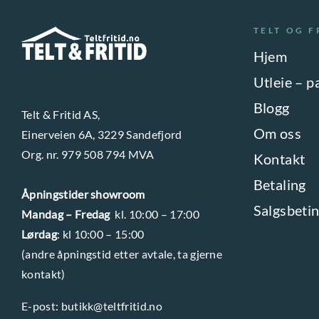
TELT OG F
Hjem
Utleie – p
Blogg
Telt & Fritid AS,
Om oss
Einerveien 6A, 3229 Sandefjord
Org. nr. 979 508 794 MVA
Kontakt
Betaling
Åpningstider showroom
Salgsbetin
Mandag – Fredag
kl. 10:00 – 17:00
Lørdag
: kl 10:00 – 15:00
(andre åpningstid etter avtale, ta gjerne
kontakt)
E-post:
butikk@teltfritid.no