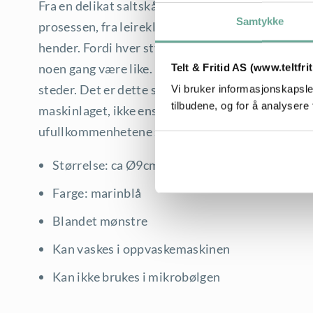
Fra en delikat saltskål til en generøs fat går hv
Samtykke
prosessen, fra leireklumpen til det ferdige prod
hender. Fordi hver stykke er laget for hånd, uten
noen gang være like. Det kan være farge forskjelle
Telt & Fritid AS (www.teltfri
steder. Det er dette som gir Wonki Ware sin skjø
Vi bruker informasjonskapsler
tilbudene, og for å analysere 
maskinlaget, ikke ensartet produsert, men etter 
ufullkommenhetene som bidrar til å gjøre den prat
Størrelse: ca Ø9cm, H.2,5cm
Farge: marinblå
Blandet mønstre
Kan vaskes i oppvaskemaskinen
Kan ikke brukes i mikrobølgen