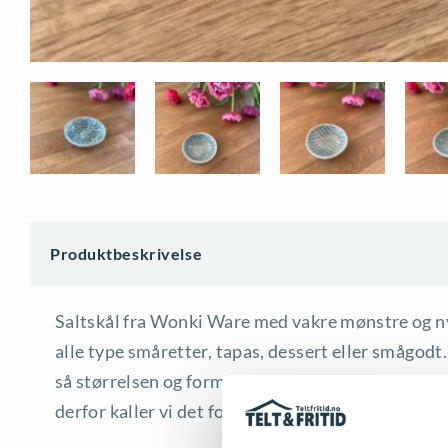
Produktbeskrivelse
Saltskål fra Wonki Ware med vakre mønstre og nyd
alle type småretter, tapas, dessert eller smågod
så størrelsen og formen kan variere litt. Mønstre
derfor kaller vi det for «Mixed pattern».