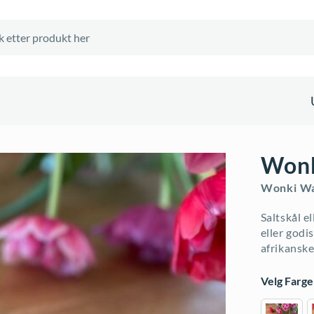
Wonk
Wonki W
Saltskål el
eller godi
afrikansk
Velg Farge