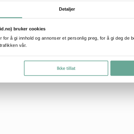
er stykke gjennom den samme kreative
Detaljer
uktet involveres omtrent 14 par
 bruk av støpeformer vil ingen stykker
r eller ujevnheter på forskjellige
tid.no) bruker cookies
nnhet og sjarm. Den er ikke
 for å gi innhold og annonser et personlig preg, for å gi deg de 
trafikken vår.
vår mening er de små
isk talt Perfekt.
Ikke tillat