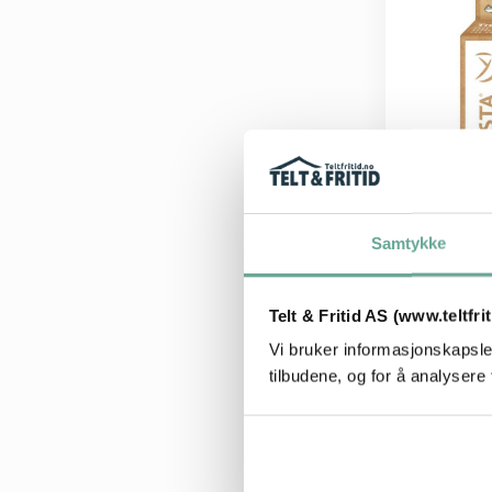
d
u
k
t
e
t
h
Samtykke
a
r
HAMMOCK 
f
Telt & Fritid AS (www.teltfri
LA SIES
l
Vi bruker informasjonskapsler
opphengs
e
tilbudene, og for å analysere 
r
399
,-
e
v