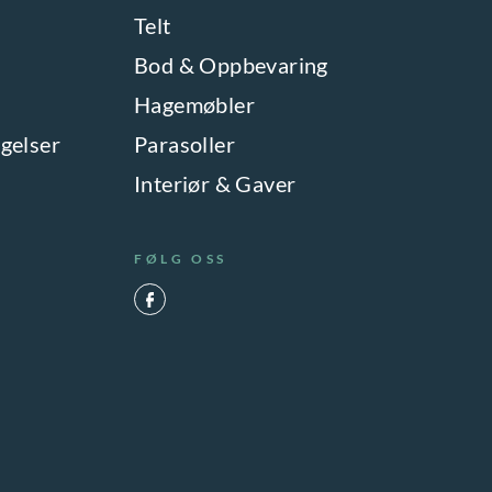
a
Telt
t
Bod & Oppbevaring
i
Hagemøbler
v
gelser
Parasoller
e
Interiør & Gaver
n
e
k
FØLG OSS
a
n
v
e
l
g
e