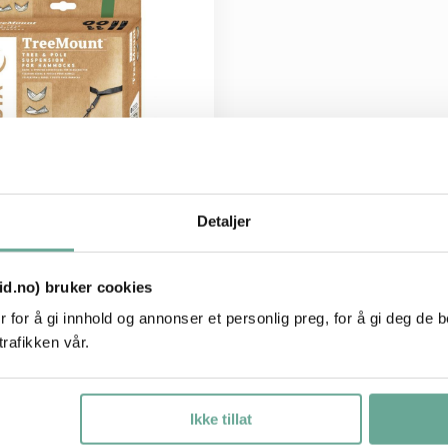
d
u
k
t
e
t
h
Detaljer
a
r
OG HENGEKØYE
f
tid.no) bruker cookies
TA® TreeMount
l
 for å gi innhold og annonser et personlig preg, for å gi deg de 
ystem for køyeseng
e
trafikken vår.
r
Kjøp
e
Ikke tillat
v