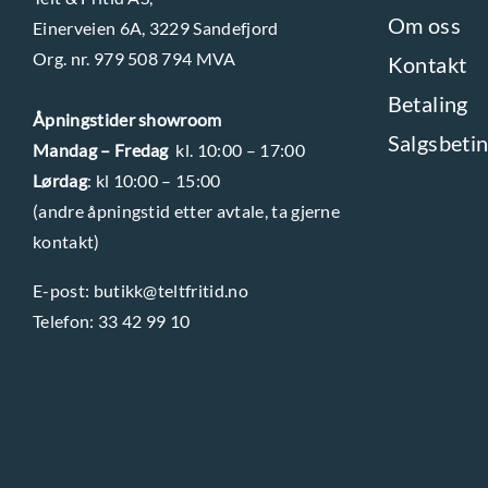
a
Om oss
Einerveien 6A, 3229 Sandefjord
t
Org. nr. 979 508 794 MVA
Kontakt
i
Betaling
v
Åpningstider showroom
Salgsbetin
e
Mandag – Fredag
kl. 10:00 – 17:00
Lørdag
: kl 10:00 – 15:00
n
(andre åpningstid etter avtale, ta gjerne
e
kontakt)
k
a
E-post:
butikk@teltfritid.no
n
Telefon:
33 42 99 10
v
e
l
g
e