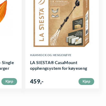
HAMMOCK OG HENGEKØYE
– Single
LA SIESTA® CasaMount
arger
opphengsystem for køyeseng
459
,-
Kjøp
Kjøp