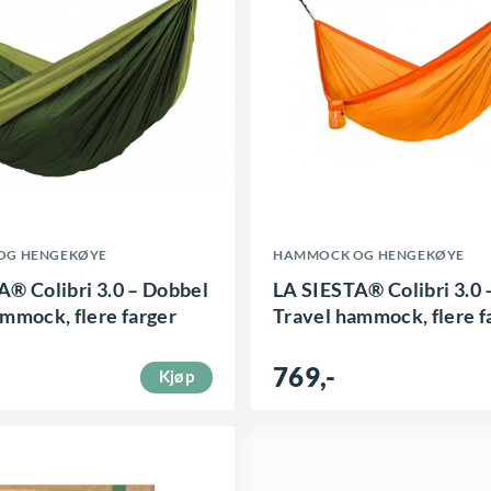
D
OG HENGEKØYE
HAMMOCK OG HENGEKØYE
e
A® Colibri 3.0 – Dobbel
LA SIESTA® Colibri 3.0 
t
mmock, flere farger
Travel hammock, flere f
t
769
,-
e
Kjøp
p
r
o