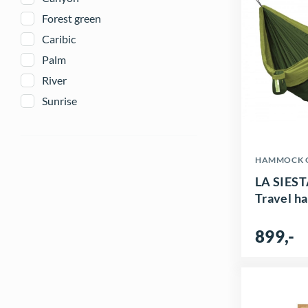
Forest green
Caribic
Palm
River
Sunrise
D
HAMMOCK 
e
LA SIEST
t
Travel ha
t
899
,-
e
p
r
o