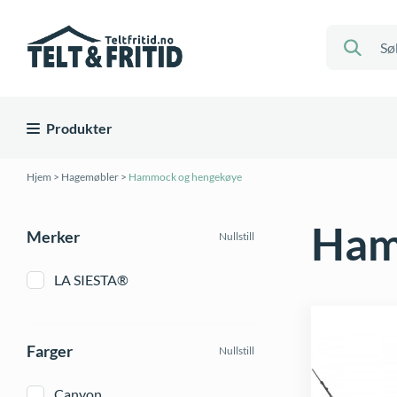
Produkter
Hjem
>
Hagemøbler
>
Hammock og hengekøye
Ham
Merker
Nullstill
LA SIESTA®
Farger
Nullstill
Canyon