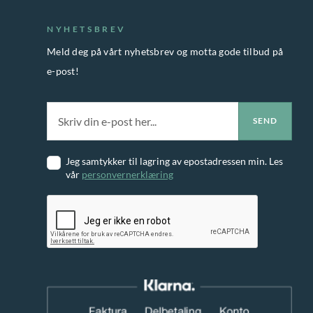
A
d
e
l
e
NYHETSBREV
l
t
n
Meld deg på vårt nyhetsbrev og motta gode tilbud på
g
e
e-post!
e
r
s
n
p
a
å
t
p
Jeg samtykker til lagring av epostadressen min. Les
i
vår
personvernerklæring
r
v
o
e
d
n
u
e
k
k
t
a
s