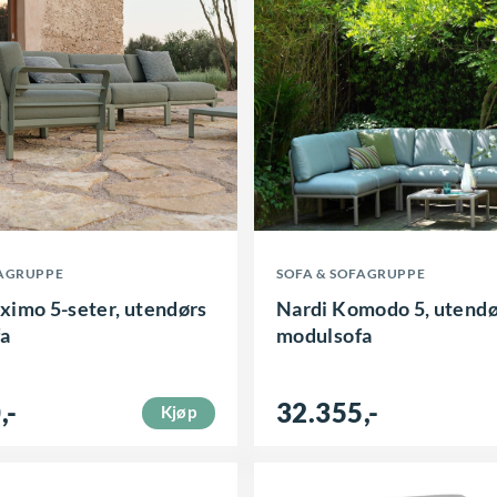
D
FAGRUPPE
SOFA & SOFAGRUPPE
e
ximo 5-seter, utendørs
Nardi Komodo 5, utendø
t
a
modulsofa
t
e
0
,-
32.355
,-
Kjøp
p
r
o