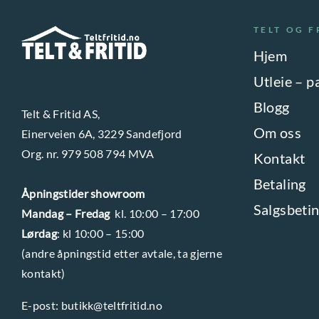
A
d
r
e
l
e
f
TELT OG F
l
t
n
l
Hjem
g
e
e
e
Utleie – p
r
r
s
Blogg
n
Telt & Fritid AS,
e
p
a
Om oss
Einerveien 6A, 3229 Sandefjord
v
å
t
Org. nr. 979 508 794 MVA
Kontakt
a
p
i
r
Betaling
r
v
Åpningstider showroom
i
o
Salgsbetin
e
Mandag – Fredag
kl. 10:00 – 17:00
a
d
Lørdag
: kl 10:00 – 15:00
n
n
u
(andre åpningstid etter avtale, ta gjerne
e
t
k
kontakt)
k
e
t
a
E-post:
butikk@teltfritid.no
r
s