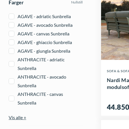
Farger
Nullstill
AGAVE - adriatic Sunbrella
AGAVE - avocado Sunbrella
AGAVE - canvas Sunbrella
AGAVE - ghiaccio Sunbrella
AGAVE - giungla Sunbrella
ANTHRACITE - adriatic
D
Sunbrella
SOFA & SO
e
ANTHRACITE - avocado
Nardi Ma
t
Sunbrella
modulsof
t
ANTHRACITE - canvas
e
Sunbrella
44.85
p
ANTHRACITE - ghiaccio
Vis alle +
r
Sunbrella
o
ANTHRACITE - giungla