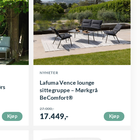
NYHETER
Lafuma Vence lounge
rs
sittegruppe – Mørkgrå
BeComfort®
27.000
,-
17.449
,-
Kjøp
Kjøp
O
N
p
å