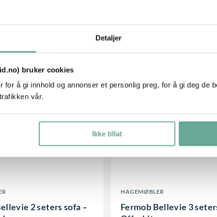
n
0
,-
28.790
,-
e
Kjøp
e
a
p
v
t
r
Detaljer
a
i
o
r
v
d
tid.no) bruker cookies
i
e
u
 for å gi innhold og annonser et personlig preg, for å gi deg de 
a
n
k
trafikken vår.
n
e
t
t
k
e
e
a
Ikke tillat
t
r
n
h
.
v
a
A
e
r
D
l
l
ER
HAGEMØBLER
f
e
t
g
llevie 2 seters sofa –
Fermob Bellevie 3 seter
l
t