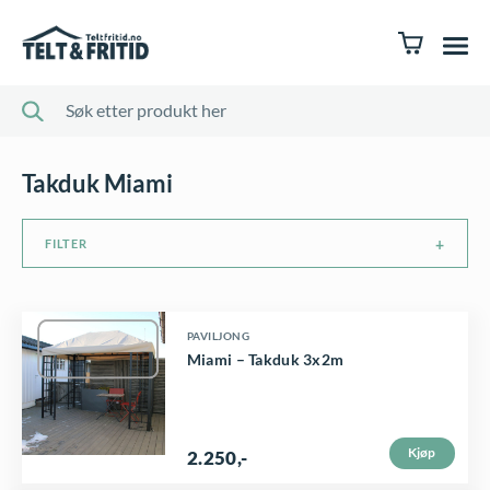
Takduk Miami
FILTER
D
PAVILJONG
Miami – Takduk 3x2m
e
t
t
Kjøp
2.250
,-
e