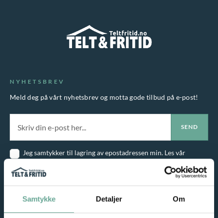
h
r
a
e
r
v
f
a
l
r
e
i
NYHETSBREV
r
a
Meld deg på vårt nyhetsbrev og motta gode tilbud på e-post!
e
n
v
t
a
e
r
r
Jeg samtykker til lagring av epostadressen min. Les vår
i
personvernerklæring
.
a
A
n
l
Samtykke
Detaljer
Om
t
t