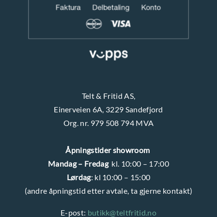
d
d
u
e
k
n
t
s
i
d
Telt & Fritid AS,
e
Einerveien 6A, 3229 Sandefjord
n
Org. nr. 979 508 794 MVA
Åpningstider showroom
Mandag – Fredag
kl. 10:00 – 17:00
Lørdag
: kl 10:00 – 15:00
(andre åpningstid etter avtale, ta gjerne kontakt)
E-post:
butikk@teltfritid.no