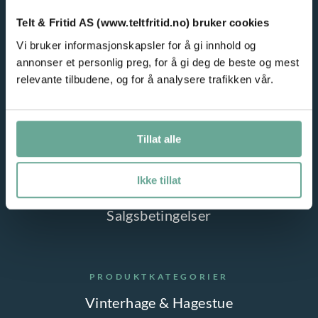
e
e
r
Telt & Fritid AS (www.teltfritid.no) bruker cookies
r
TELT OG FRITID
.
Vi bruker informasjonskapsler for å gi innhold og
n
Hjem
annonser et personlig preg, for å gi deg de beste og mest
A
a
relevante tilbudene, og for å analysere trafikken vår.
Utleie – partytelt
l
t
t
Blogg
i
e
Om oss
v
Tillat alle
r
e
Kontakt
n
Ikke tillat
n
Betaling
a
e
Salgsbetingelser
t
k
i
a
v
n
PRODUKTKATEGORIER
e
v
n
Vinterhage & Hagestue
e