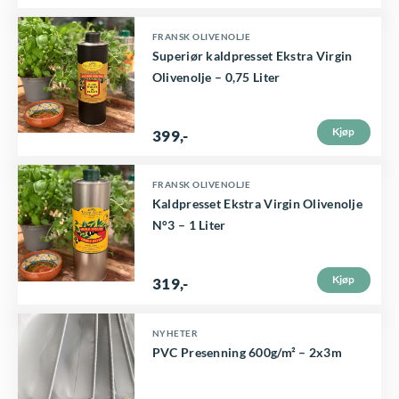
å
FRANSK OLIVENOLJE
p
Superiør kaldpresset Ekstra Virgin
Olivenolje – 0,75 Liter
r
o
d
Kjøp
399
,-
u
k
FRANSK OLIVENOLJE
Kaldpresset Ekstra Virgin Olivenolje
t
N°3 – 1 Liter
s
i
Kjøp
319
,-
d
e
NYHETER
n
PVC Presenning 600g/m² – 2x3m