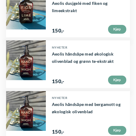
Aeolis dusjgelé med fiken og
i
limeekstrakt
v
e
Kjøp
150
,-
n
e
NYHETER
k
Aeolis håndsåpe med økologisk
olivenblad og grønn te-ekstrakt
a
n
Kjøp
v
150
,-
e
NYHETER
l
Aeolis håndsåpe med bergamott og
g
økologisk olivenblad
e
s
Kjøp
150
,-
p