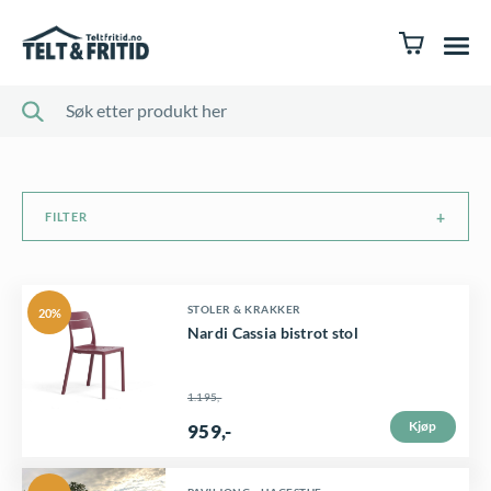
FILTER
STOLER & KRAKKER
20%
Nardi Cassia bistrot stol
1.195
,-
Kjøp
959
,-
O
N
p
å