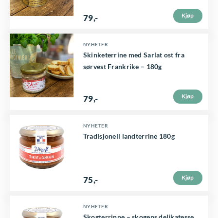
i
Kjøp
79
,-
d
e
NYHETER
n
Skinketerrine med Sarlat ost fra
sørvest Frankrike – 180g
Kjøp
79
,-
NYHETER
Tradisjonell landterrine 180g
Kjøp
75
,-
NYHETER
Skogterrinne – skogens delikatesse