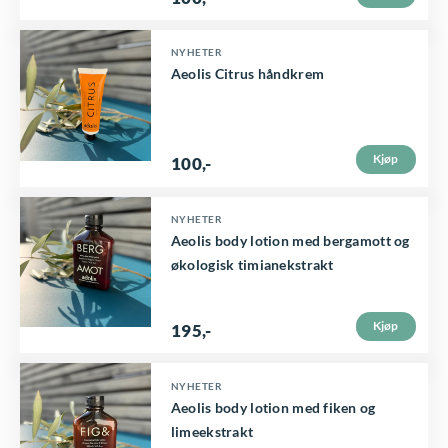
a
8
-
r
5
k
.
:
.
t
NYHETER
9
1
Aeolis Citrus håndkrem
7
2
e
.
1
t
8
,
4
-
h
Kjøp
0
.
100
,-
a
,
-
r
.
NYHETER
f
Aeolis body lotion med bergamott og
l
økologisk timianekstrakt
e
r
Kjøp
195
,-
e
v
NYHETER
Aeolis body lotion med fiken og
a
limeekstrakt
r