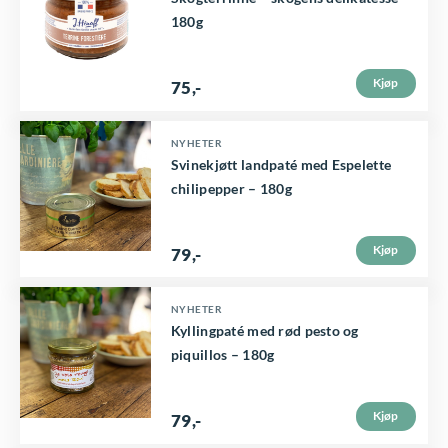
180g
Kjøp
75
,-
NYHETER
Svinekjøtt landpaté med Espelette
chilipepper – 180g
Kjøp
79
,-
NYHETER
Kyllingpaté med rød pesto og
piquillos – 180g
Kjøp
79
,-