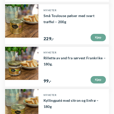
e
e
å
NYHETER
l
n
p
Små Toulouse pølser med svart
g
trøffel – 200g
r
e
o
s
d
Kjøp
229
,-
p
u
å
k
NYHETER
p
Rillette av and fra sørvest Frankrike –
t
180g.
r
s
o
i
d
Kjøp
99
,-
d
u
e
k
NYHETER
n
Kyllingpaté med sitron og linfrø –
t
180g
s