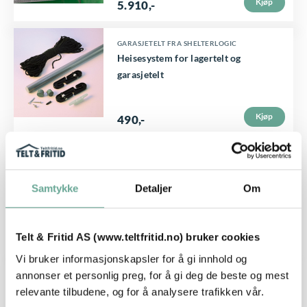
Kjøp
5.910
,-
GARASJETELT FRA SHELTERLOGIC
Heisesystem for lagertelt og
garasjetelt
Kjøp
490
,-
D
PUTER OG TEKSTILER
Trèfle pyntepute fra Fermob,
e
Samtykke
Detaljer
Om
68x44cm
t
t
Kjøp
950
,-
Telt & Fritid AS (www.teltfritid.no) bruker cookies
e
Vi bruker informasjonskapsler for å gi innhold og
p
D
PUTER OG TEKSTILER
annonser et personlig preg, for å gi deg de beste og mest
r
Trèfle pyntepute fra Fermob,
relevante tilbudene, og for å analysere trafikken vår.
e
o
44x44cm