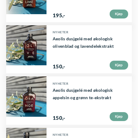
i
Kjøp
195
,-
a
n
NYHETER
t
Aeolis dusjgelé med økologisk
e
olivenblad og lavendelekstrakt
r
.
Kjøp
150
,-
A
l
NYHETER
Aeolis dusjgelé med økologisk
t
appelsin og grønn te‑ekstrakt
e
r
Kjøp
150
,-
n
a
NYHETER
t