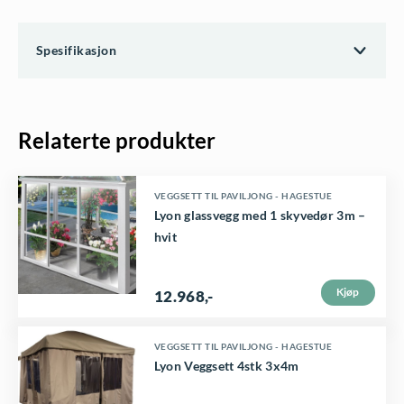
Spesifikasjon
Relaterte produkter
VEGGSETT TIL PAVILJONG - HAGESTUE
Lyon glassvegg med 1 skyvedør 3m –
hvit
Kjøp
12.968
,-
D
VEGGSETT TIL PAVILJONG - HAGESTUE
Lyon Veggsett 4stk 3x4m
e
t