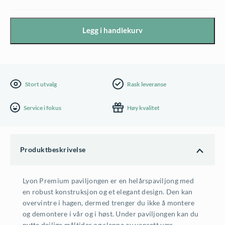
Premium
paviljong
Legg i handlekurv
hvit
3x4m
antall
Stort utvalg
Rask leveranse
Service i fokus
Høy kvalitet
Produktbeskrivelse
Lyon Premium paviljongen er en helårspaviljong med
en robust konstruksjon og et elegant design. Den kan
overvintre i hagen, dermed trenger du ikke å montere
og demontere i vår og i høst. Under paviljongen kan du
nytte deilige måltider og slappe av uansett vær.