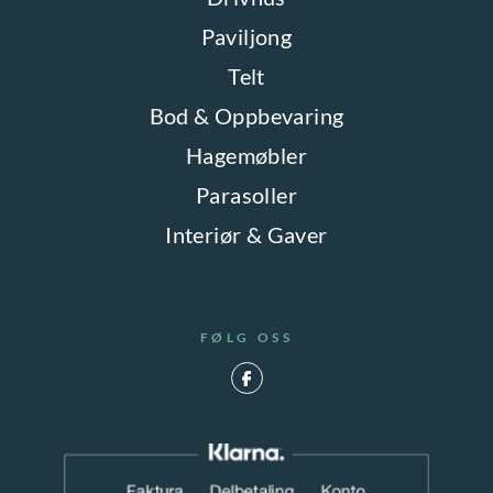
e
k
Paviljong
k
t
Telt
a
s
Bod & Oppbevaring
n
i
v
Hagemøbler
d
e
Parasoller
e
l
n
Interiør & Gaver
g
e
s
FØLG OSS
p
å
p
r
o