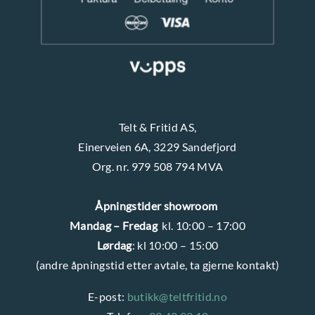
d
u
k
t
s
i
Telt & Fritid AS,
d
Einerveien 6A, 3229 Sandefjord
e
Org. nr. 979 508 794 MVA
n
Åpningstider showroom
Mandag – Fredag
kl. 10:00 – 17:00
Lørdag
: kl 10:00 – 15:00
(andre åpningstid etter avtale, ta gjerne kontakt)
E-post:
butikk@teltfritid.no