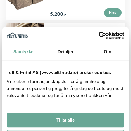
t
Kjøp
5.200
,-
e
p
VEGGSETT TIL PAVILJONG - HAGESTUE
r
Lyon Vinter Vegg PVC 3m
o
Samtykke
Detaljer
Om
d
u
Kjøp
1.780
,-
k
Telt & Fritid AS (www.teltfritid.no) bruker cookies
t
VEGGSETT TIL PAVILJONG - HAGESTUE
Vi bruker informasjonskapsler for å gi innhold og
Lyon Veggsett Myggnett 3x4m
e
annonser et personlig preg, for å gi deg de beste og mest
relevante tilbudene, og for å analysere trafikken vår.
t
h
Kjøp
3.290
,-
a
Tillat alle
r
D
VEGGSETT TIL PAVILJONG - HAGESTUE