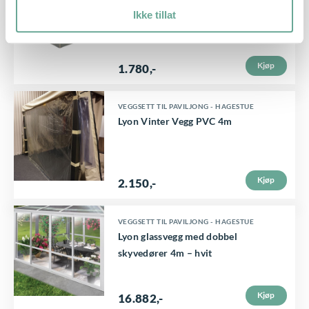
f
Lyon Vinter vegg Polyester 3m
e
Ikke tillat
l
t
e
t
r
Kjøp
1.780
,-
e
e
p
v
VEGGSETT TIL PAVILJONG - HAGESTUE
r
Lyon Vinter Vegg PVC 4m
a
o
r
d
i
u
Kjøp
2.150
,-
a
k
n
t
VEGGSETT TIL PAVILJONG - HAGESTUE
t
Lyon glassvegg med dobbel
e
e
skyvedører 4m – hvit
t
r
h
.
Kjøp
16.882
,-
a