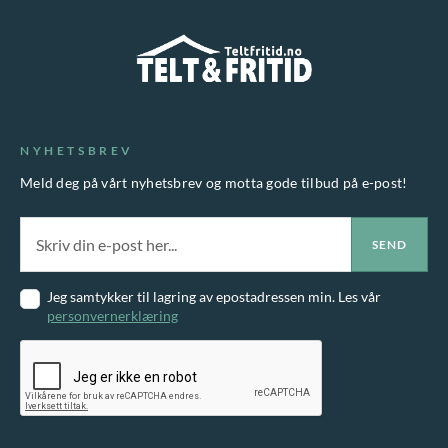
n
h
.
v
a
A
e
r
l
l
f
t
g
l
e
NYHETSBREV
e
e
r
Meld deg på vårt nyhetsbrev og motta gode tilbud på e-post!
s
r
n
p
e
a
å
v
t
p
a
i
Jeg samtykker til lagring av epostadressen min. Les vår
r
r
personvernerklæring
v
o
i
e
d
a
n
u
n
e
k
t
k