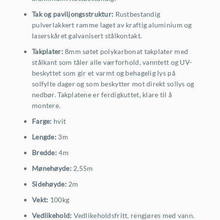
Tak og paviljongsstruktur:
Rustbestandig
pulverlakkert ramme laget av kraftig aluminium og
laserskåret galvanisert stålkontakt.
Takplater:
8mm søtet polykarbonat takplater med
stålkant som tåler alle værforhold, vanntett og UV-
beskyttet som gir et varmt og behagelig lys på
solfylte dager og som beskytter mot direkt sollys og
nedbør. Takplatene er ferdigkuttet, klare til å
montere.
Farge:
hvit
Lengde:
3m
Bredde:
4m
Mønehøyde:
2,55m
Sidehøyde:
2m
Vekt:
100kg
Vedlikehold:
Vedlikeholdsfritt, rengjøres med vann.