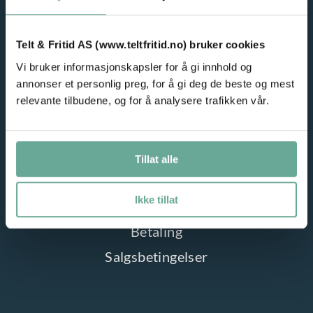
n
l
t
t
Telt & Fritid AS (www.teltfritid.no) bruker cookies
e
e
Vi bruker informasjonskapsler for å gi innhold og
r
r
TELT OG FRITID
annonser et personlig preg, for å gi deg de beste og mest
.
n
relevante tilbudene, og for å analysere trafikken vår.
Hjem
A
a
Utleie – partytelt
l
t
t
Blogg
Tillat alle
i
e
Om oss
v
r
Ikke tillat
e
Kontakt
n
n
Betaling
a
e
Salgsbetingelser
t
k
i
a
v
n