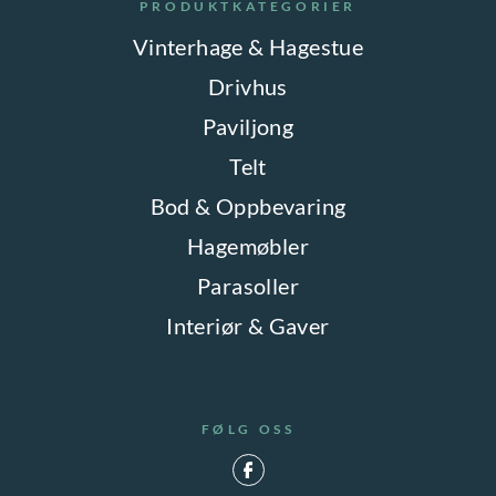
PRODUKTKATEGORIER
e
v
n
Vinterhage & Hagestue
e
e
Drivhus
l
k
Paviljong
g
a
e
Telt
n
s
Bod & Oppbevaring
v
p
e
Hagemøbler
å
l
Parasoller
p
g
Interiør & Gaver
r
e
o
s
d
p
u
FØLG OSS
å
k
p
t