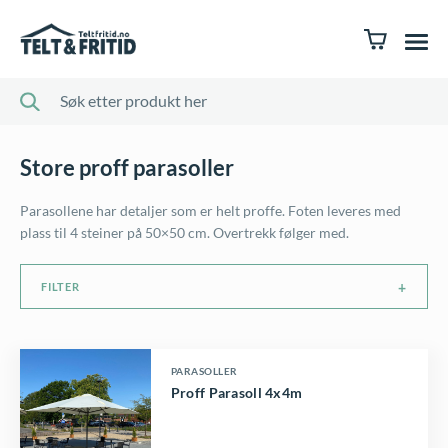
Store proff parasoller
Parasollene har detaljer som er helt proffe. Foten leveres med
plass til 4 steiner på 50×50 cm. Overtrekk følger med.
FILTER
D
PARASOLLER
Proff Parasoll 4x4m
e
t