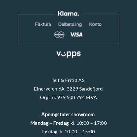
r
s
o
i
d
d
u
e
k
n
t
s
i
d
Telt & Fritid AS,
e
Einerveien 6A, 3229 Sandefjord
n
Org. nr. 979 508 794 MVA
Åpningstider showroom
Mandag – Fredag
kl. 10:00 – 17:00
Lørdag
: kl 10:00 – 15:00