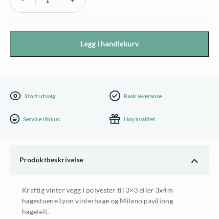
Milano
Vintervegg
Polyester
Legg i handlekurv
4m
antall
Stort utvalg
Rask leveranse
Service i fokus
Høy kvalitet
Produktbeskrivelse
Kraftig vinter vegg i polyester til 3×3 eller 3x4m
hagestuene Lyon vinterhage og Milano paviljong
hagetelt.