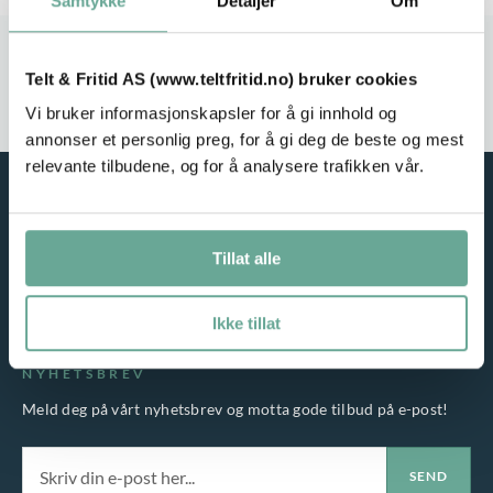
Samtykke
Detaljer
Om
Stort utvalg
Rask leveranse
Telt & Fritid AS (www.teltfritid.no) bruker cookies
Service i fokus
Høy kvalitet
Vi bruker informasjonskapsler for å gi innhold og
annonser et personlig preg, for å gi deg de beste og mest
relevante tilbudene, og for å analysere trafikken vår.
Tillat alle
Ikke tillat
NYHETSBREV
Meld deg på vårt nyhetsbrev og motta gode tilbud på e-post!