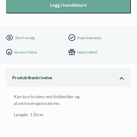
dørterskel
Legg i handlekurv
for
Biohort
bod
antall
Stort utvalg
Rask leveranse
Service i fokus
Høy kvalitet
Produktbeskrivelse
Kan kun brukes ved dobbeldør og
aluminiumsgulvramme.
Lengde: 135cm