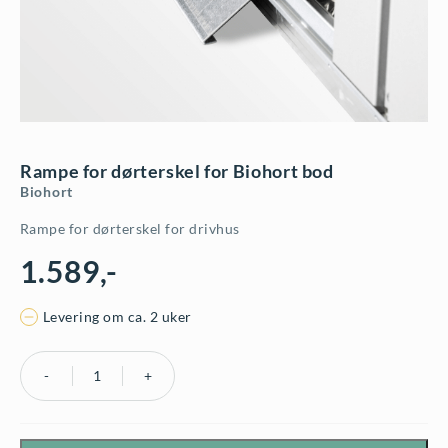
Rampe for dørterskel for Biohort bod
Biohort
Rampe for dørterskel for drivhus
1.589
,-
Levering om ca. 2 uker
Rampe
for