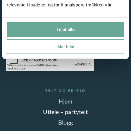
Meld deg på vårt nyhetsbrev og motta gode tilbud på e-post!
relevante tilbudene, og for å analysere trafikken vår.
Tillat alle
Jeg samtykker til lagring av epostadressen min. Les vår
personvernerklæring
Ikke tillat
TELT OG FRITID
Hjem
Utleie – partytelt
Blogg